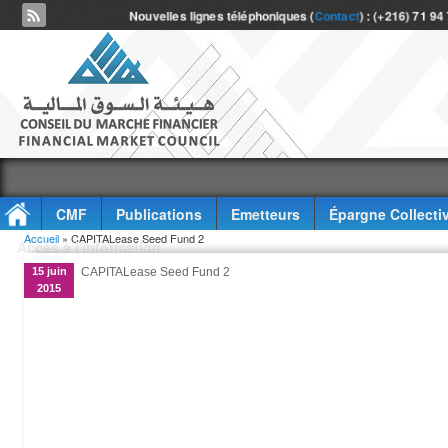
Nouvelles lignes téléphoniques (
Contact
) : (+216) 71 94
CMF
Publications
Emetteurs
Épargne Collecti
Vous êtes ici
Accueil
» CAPITALease Seed Fund 2
Accès à l'information
15 juin
CAPITALease Seed Fund 2
2015