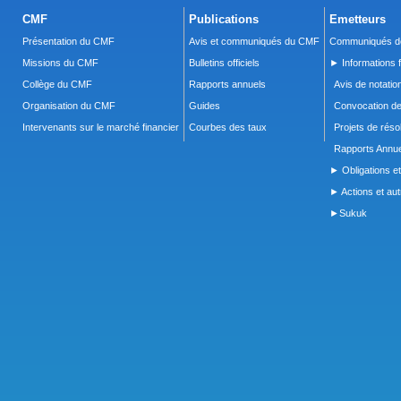
CMF
Publications
Emetteurs
Présentation du CMF
Avis et communiqués du CMF
Communiqués de
Missions du CMF
Bulletins officiels
► Informations f
Collège du CMF
Rapports annuels
Avis de notatio
Organisation du CMF
Guides
Convocation d
Intervenants sur le marché financier
Courbes des taux
Projets de réso
Rapports Annue
► Obligations et
► Actions et autr
►Sukuk