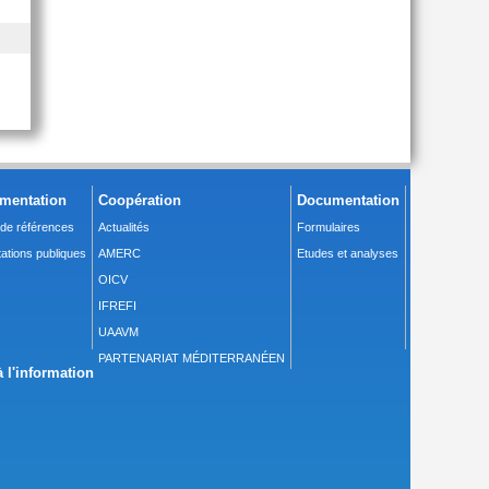
mentation
Coopération
Documentation
 de références
Actualités
Formulaires
ations publiques
AMERC
Etudes et analyses
OICV
IFREFI
UAAVM
PARTENARIAT MÉDITERRANÉEN
 l'information