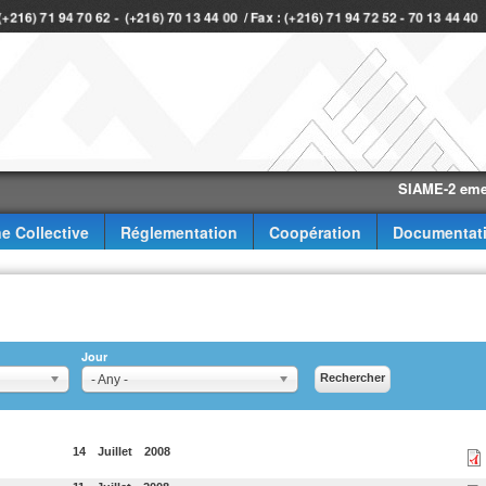
 (+216) 71 94 70 62 - (+216) 70 13 44 00 / Fax : (+216) 71 94 72 52 - 70 13 44 4
SIAME-2 eme trimest
e Collective
Réglementation
Coopération
Documentat
Jour
- Any -
14
Juillet
2008