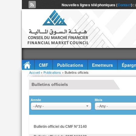
Nouvelles lignes téléphoniques (
Contact
) :
CMF
Publications
Emetteurs
Épargn
Vous êtes ici
Accueil
»
Publications
» Bulletins officiels
Accès à l'information
Bulletins officiels
Année
Mois
- Any -
- Any -
Bulletin officiel du CMF N°3140