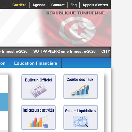
0
Carrière
Agenda
Contact
Faq
Appels d'offres
re-2026
SOTIPAPIER-2 eme trimestre-2026
CITY CARS-2 eme trimes
ion
Education Financière