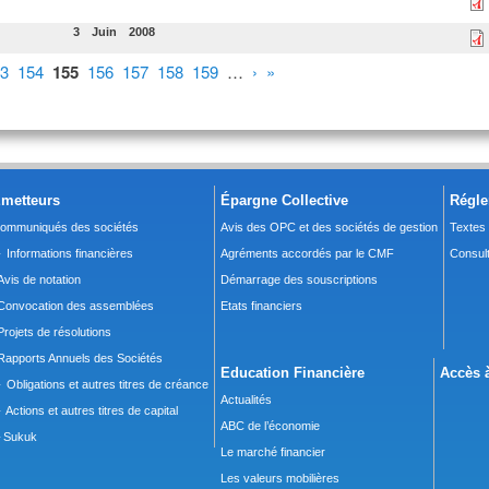
3
Juin
2008
3
154
155
156
157
158
159
…
›
»
metteurs
Épargne Collective
Régle
ommuniqués des sociétés
Avis des OPC et des sociétés de gestion
Textes
 Informations financières
Agréments accordés par le CMF
Consult
Avis de notation
Démarrage des souscriptions
Convocation des assemblées
Etats financiers
Projets de résolutions
Rapports Annuels des Sociétés
Education Financière
Accès à
 Obligations et autres titres de créance
Actualités
 Actions et autres titres de capital
ABC de l’économie
Sukuk
Le marché financier
Les valeurs mobilières