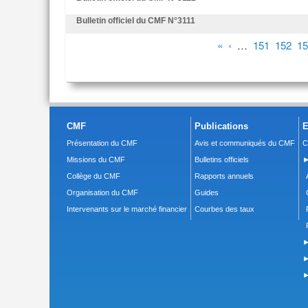
Bulletin officiel du CMF N°3111
Pages
«
‹
…
151
152
15
CMF
Publications
E
Présentation du CMF
Avis et communiqués du CMF
C
Missions du CMF
Bulletins officiels
►
Collège du CMF
Rapports annuels
Organisation du CMF
Guides
Intervenants sur le marché financier
Courbes des taux
►
►
►