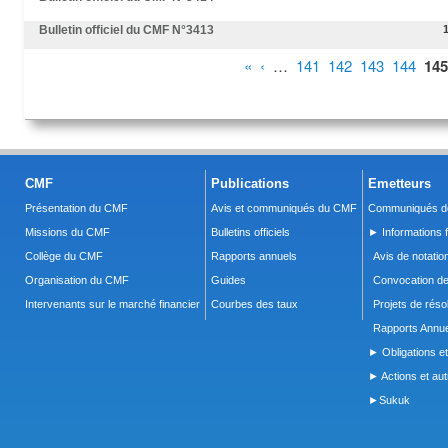
Bulletin officiel du CMF N°3413
Pages
«
‹
…
141
142
143
144
145
CMF
Publications
Emetteurs
Présentation du CMF
Avis et communiqués du CMF
Communiqués de
Missions du CMF
Bulletins officiels
► Informations f
Collège du CMF
Rapports annuels
Avis de notatio
Organisation du CMF
Guides
Convocation d
Intervenants sur le marché financier
Courbes des taux
Projets de réso
Rapports Annue
► Obligations et
► Actions et autr
►Sukuk