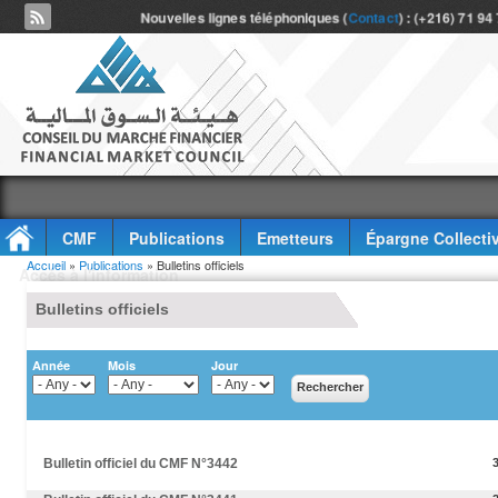
Nouvelles lignes téléphoniques (
Contact
) : (+216) 71 94
CMF
Publications
Emetteurs
Épargne Collecti
Vous êtes ici
Accueil
»
Publications
» Bulletins officiels
Accès à l'information
Bulletins officiels
Année
Mois
Jour
Bulletin officiel du CMF N°3442