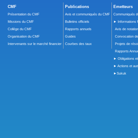
CMF
Publications
Emetteurs
Présentation du CMF
Avis et communiqués du CMF
Communiqués de
Missions du CMF
Bulletins officiels
► Informations f
Collège du CMF
Rapports annuels
Avis de notatio
Organisation du CMF
Guides
Convocation d
Intervenants sur le marché financier
Courbes des taux
Projets de réso
Rapports Annue
► Obligations et
► Actions et autr
►Sukuk