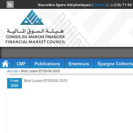
Nouvelles lignes téléphoniques (
Contact
) : (+216) 71 94
CMF
Publications
Emetteurs
Épargne Collecti
Vous êtes ici
Accueil
» Best Lease-EFI30/06-2025
Accès à l'information
5 sep
Best Lease-EFI30/06-2025
2025