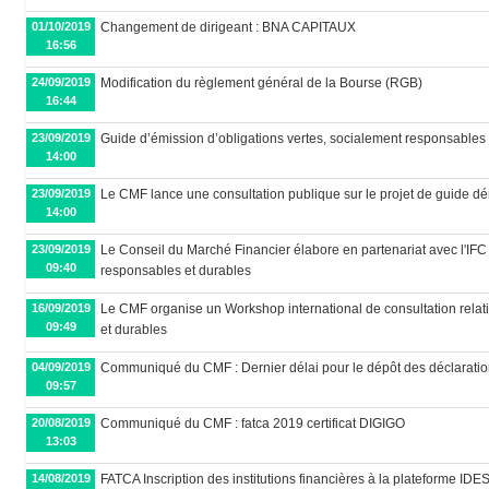
01/10/2019
Changement de dirigeant : BNA CAPITAUX
16:56
24/09/2019
Modification du règlement général de la Bourse (RGB)
16:44
23/09/2019
Guide d’émission d’obligations vertes, socialement responsables 
14:00
23/09/2019
Le CMF lance une consultation publique sur le projet de guide dé
14:00
23/09/2019
Le Conseil du Marché Financier élabore en partenariat avec l'IFC u
09:40
responsables et durables
16/09/2019
Le CMF organise un Workshop international de consultation relati
09:49
et durables
04/09/2019
Communiqué du CMF : Dernier délai pour le dépôt des déclaratio
09:57
20/08/2019
Communiqué du CMF : fatca 2019 certificat DIGIGO
13:03
14/08/2019
FATCA Inscription des institutions financières à la plateforme IDE