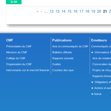
11:56
Pages
«
‹
…
12
13
14
15
16
17
18
19
20
21
2
CMF
Publications
Emetteurs
Présentation du CMF
Avis et communiqués du CMF
Communiqués de
Missions du CMF
Bulletins officiels
► Informations f
Collège du CMF
Rapports annuels
Avis de notatio
Organisation du CMF
Guides
Convocation d
Intervenants sur le marché financier
Courbes des taux
Projets de réso
Rapports Annue
► Obligations et
► Actions et autr
►Sukuk