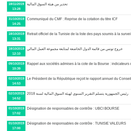
18/11/2019
تحذير من هيئة السوق المالية
13:28
31/10/2019
Communiqué du CMF : Reprise de la cotation du titre ICF
14:25
18/10/2019
Retrait officiel de la Tunisie de la liste des pays soumis à la surv
13:31
18/10/2019
خروج تونس من قائمة الدول الخاضعة لمتابعة مجموعة العمل المالي
12:10
09/10/2019
Rappel aux sociétés admises à la cote de la Bourse : indicateurs d
10:39
02/10/2019
Le Président de la République reçoit le rapport annuel du Conse
14:53
02/10/2019
رئيس الجمهورية يتسلم التقرير السنوي لهيئة السوق المالية لسنة 2018
14:52
01/10/2019
Désignation de responsables de contrôle : UBCI BOURSE
17:02
01/10/2019
Désignation de responsables de contrôle : TUNISIE VALEURS
17:00