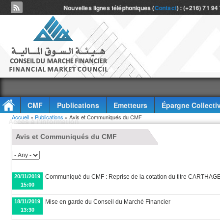
Nouvelles lignes téléphoniques (
Contact
) : (+216) 71 94
CMF
Publications
Emetteurs
Épargne Collecti
Vous êtes ici
Accueil
»
Publications
» Avis et Communiqués du CMF
Accès à l'information
Avis et Communiqués du CMF
20/11/2019
Communiqué du CMF : Reprise de la cotation du titre CARTH
15:00
18/11/2019
Mise en garde du Conseil du Marché Financier
13:30