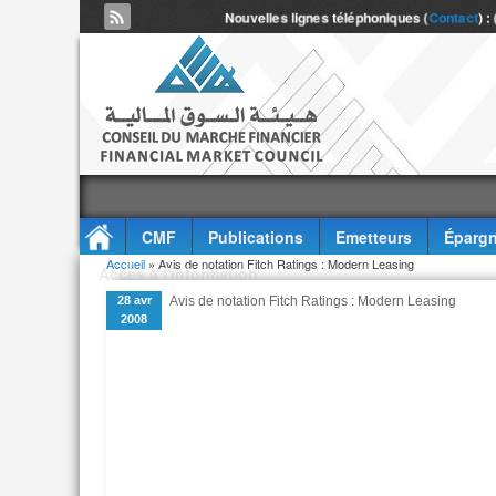
Nouvelles lignes téléphoniques (
Contact
) :
CMF
Publications
Emetteurs
Épargn
Vous êtes ici
Accueil
» Avis de notation Fitch Ratings : Modern Leasing
Accès à l'information
28 avr
Avis de notation Fitch Ratings : Modern Leasing
2008