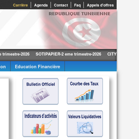
0
Carrière
Agenda
Contact
Faq
Appels d'offres
tre-2026
SOTIPAPIER-2 eme trimestre-2026
CITY CARS-2 eme trime
ion
Education Financière