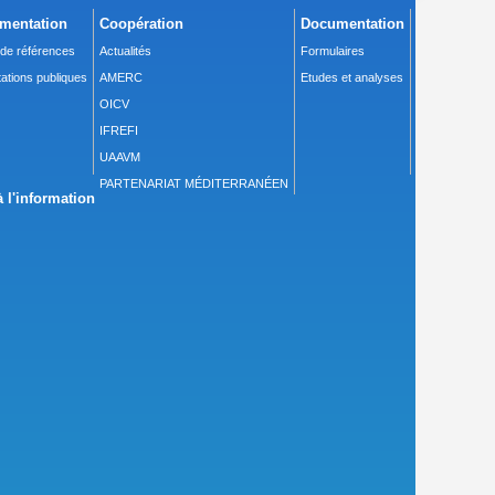
mentation
Coopération
Documentation
 de références
Actualités
Formulaires
ations publiques
AMERC
Etudes et analyses
OICV
IFREFI
UAAVM
PARTENARIAT MÉDITERRANÉEN
 l'information