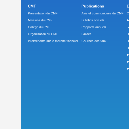
CMF
Publications
E
Présentation du CMF
Avis et communiqués du CMF
C
Missions du CMF
Bulletins officiels
►
Collège du CMF
Rapports annuels
Organisation du CMF
Guides
Intervenants sur le marché financier
Courbes des taux
►
►
►