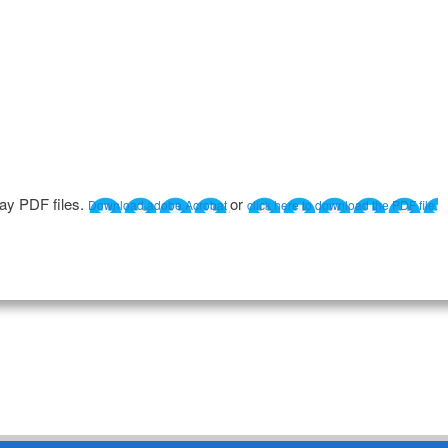
lay PDF files.
or
Download adobe Acrobat
click here to download the PDF file.