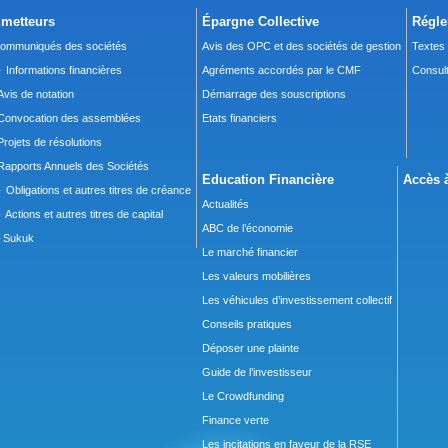
metteurs
Épargne Collective
Régle
ommuniqués des sociétés
Avis des OPC et des sociétés de gestion
Textes
 Informations financières
Agréments accordés par le CMF
Consult
Avis de notation
Démarrage des souscriptions
Convocation des assemblées
Etats financiers
Projets de résolutions
Rapports Annuels des Sociétés
Education Financière
Accès à
 Obligations et autres titres de créance
Actualités
 Actions et autres titres de capital
ABC de l’économie
Sukuk
Le marché financier
Les valeurs mobilières
Les véhicules d’investissement collectif
Conseils pratiques
Déposer une plainte
Guide de l’investisseur
Le Crowdfunding
Finance verte
Les incitations en faveur de la RSE