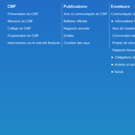
CMF
Publications
Emetteurs
Présentation du CMF
Avis et communiqués du CMF
Communiqués de
Missions du CMF
Bulletins officiels
► Informations f
Collège du CMF
Rapports annuels
Avis de notatio
Organisation du CMF
Guides
Convocation d
Intervenants sur le marché financier
Courbes des taux
Projets de réso
Rapports Annue
► Obligations et
► Actions et autr
►Sukuk