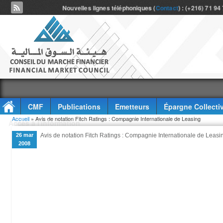
Nouvelles lignes téléphoniques (
Contact
) : (+216) 71 94
CMF
Publications
Emetteurs
Épargne Collecti
Vous êtes ici
Accueil
» Avis de notation Fitch Ratings : Compagnie Internationale de Leasing
Accès à l'information
26 mar
Avis de notation Fitch Ratings : Compagnie Internationale de Leasi
2008