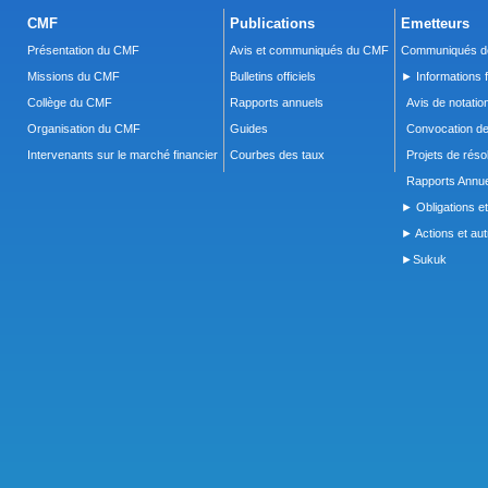
CMF
Publications
Emetteurs
Présentation du CMF
Avis et communiqués du CMF
Communiqués de
Missions du CMF
Bulletins officiels
► Informations f
Collège du CMF
Rapports annuels
Avis de notatio
Organisation du CMF
Guides
Convocation d
Intervenants sur le marché financier
Courbes des taux
Projets de réso
Rapports Annue
► Obligations et
► Actions et autr
►Sukuk