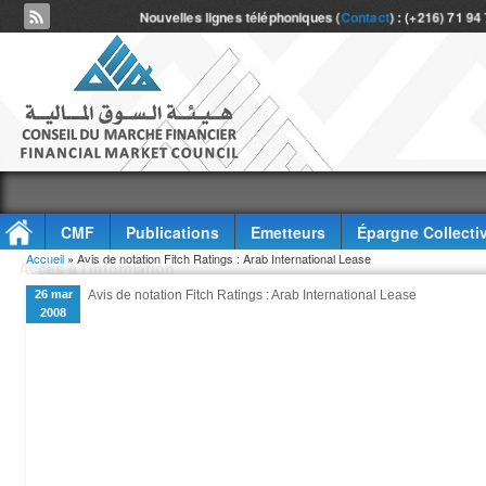
Nouvelles lignes téléphoniques (
Contact
) : (+216) 71 94
CMF
Publications
Emetteurs
Épargne Collecti
Vous êtes ici
Accueil
» Avis de notation Fitch Ratings : Arab International Lease
Accès à l'information
26 mar
Avis de notation Fitch Ratings : Arab International Lease
2008