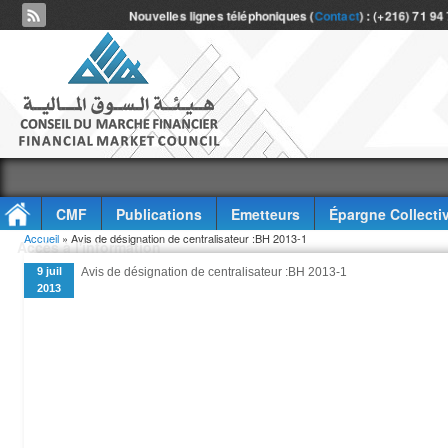
Nouvelles lignes téléphoniques (
Contact
) : (+216) 71 94
CMF
Publications
Emetteurs
Épargne Collecti
Vous êtes ici
Accueil
» Avis de désignation de centralisateur :BH 2013-1
Accès à l'information
9 juil
Avis de désignation de centralisateur :BH 2013-1
2013