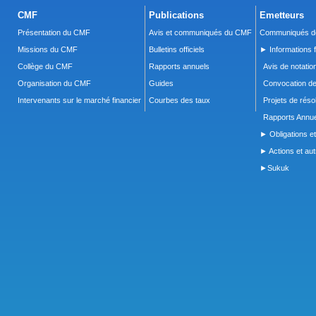
CMF
Publications
Emetteurs
Présentation du CMF
Avis et communiqués du CMF
Communiqués de
Missions du CMF
Bulletins officiels
► Informations f
Collège du CMF
Rapports annuels
Avis de notatio
Organisation du CMF
Guides
Convocation d
Intervenants sur le marché financier
Courbes des taux
Projets de réso
Rapports Annue
► Obligations et
► Actions et autr
►Sukuk