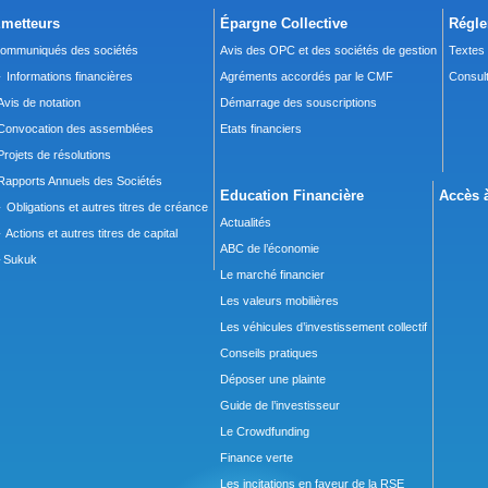
metteurs
Épargne Collective
Régle
ommuniqués des sociétés
Avis des OPC et des sociétés de gestion
Textes
 Informations financières
Agréments accordés par le CMF
Consult
Avis de notation
Démarrage des souscriptions
Convocation des assemblées
Etats financiers
Projets de résolutions
Rapports Annuels des Sociétés
Education Financière
Accès à
 Obligations et autres titres de créance
Actualités
 Actions et autres titres de capital
ABC de l’économie
Sukuk
Le marché financier
Les valeurs mobilières
Les véhicules d’investissement collectif
Conseils pratiques
Déposer une plainte
Guide de l’investisseur
Le Crowdfunding
Finance verte
Les incitations en faveur de la RSE