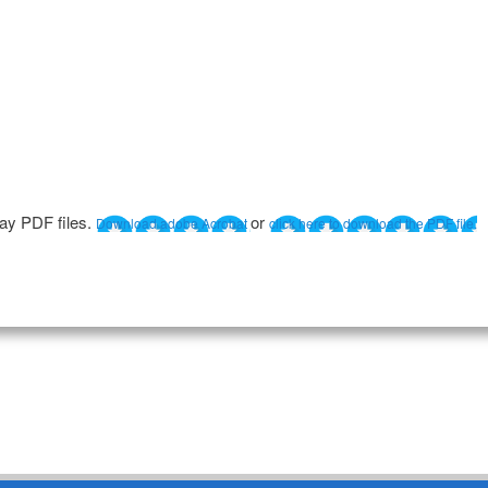
lay PDF files.
or
Download adobe Acrobat
click here to download the PDF file.