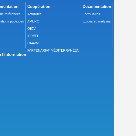
mentation
Coopération
Documentation
 de références
Actualités
Formulaires
ations publiques
AMERC
Etudes et analyses
OICV
IFREFI
UAAVM
PARTENARIAT MÉDITERRANÉEN
 l'information