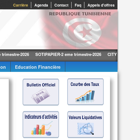
Carrière
Agenda
Contact
Faq
Appels d'offres
stre-2026
SOTIPAPIER-2 eme trimestre-2026
CITY CARS-2 eme trim
ion
Education Financière