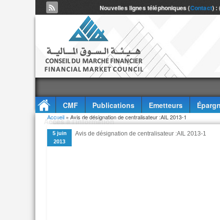
Nouvelles lignes téléphoniques (
Contact
) :
CMF
Publications
Emetteurs
Épargn
Vous êtes ici
Accueil
» Avis de désignation de centralisateur :AIL 2013-1
Accès à l'information
5 juin
Avis de désignation de centralisateur :AIL 2013-1
2013