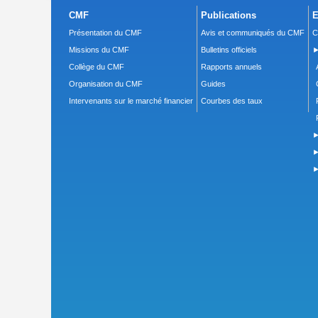
CMF
Publications
E
Présentation du CMF
Avis et communiqués du CMF
C
Missions du CMF
Bulletins officiels
►
Collège du CMF
Rapports annuels
Organisation du CMF
Guides
Intervenants sur le marché financier
Courbes des taux
►
►
►