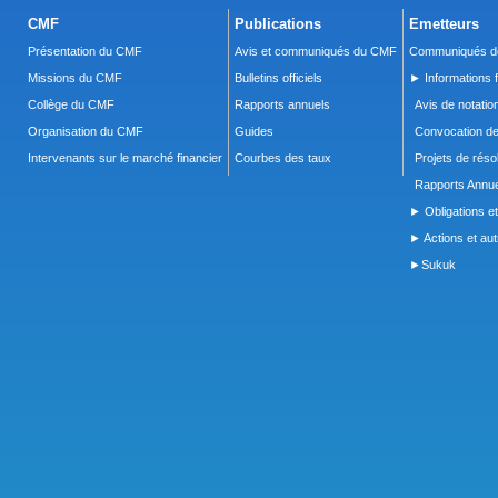
CMF
Publications
Emetteurs
Présentation du CMF
Avis et communiqués du CMF
Communiqués de
Missions du CMF
Bulletins officiels
► Informations f
Collège du CMF
Rapports annuels
Avis de notatio
Organisation du CMF
Guides
Convocation d
Intervenants sur le marché financier
Courbes des taux
Projets de réso
Rapports Annue
► Obligations et
► Actions et autr
►Sukuk