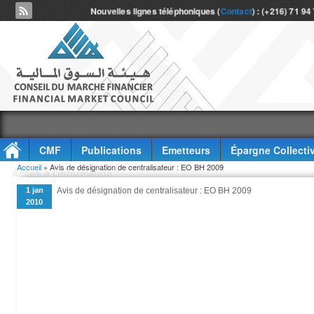
Nouvelles lignes téléphoniques (
Contact
) : (+216) 71 94
CMF
Publications
Emetteurs
Épargne Collecti
Vous êtes ici
Accueil
» Avis de désignation de centralisateur : EO BH 2009
Accès à l'information
1 jan
Avis de désignation de centralisateur : EO BH 2009
2010