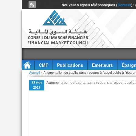
Nouvelles lignes téléphoniques (
Contact
) :
CMF
Publications
Emetteurs
Épargn
Vous êtes ici
Accueil
» Augmentation de capital sans recours à l'appel public à l'é
Accès à l'information
21 nov
Augmentation de capital sans recours à l'appel publ
2017