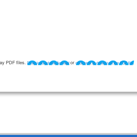
lay PDF files.
or
Download adobe Acrobat
click here to download the PDF file.