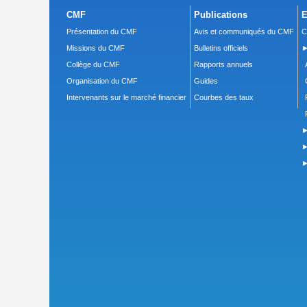
CMF
Publications
E
Présentation du CMF
Avis et communiqués du CMF
C
Missions du CMF
Bulletins officiels
►
Collège du CMF
Rapports annuels
Organisation du CMF
Guides
Intervenants sur le marché financier
Courbes des taux
►
►
►