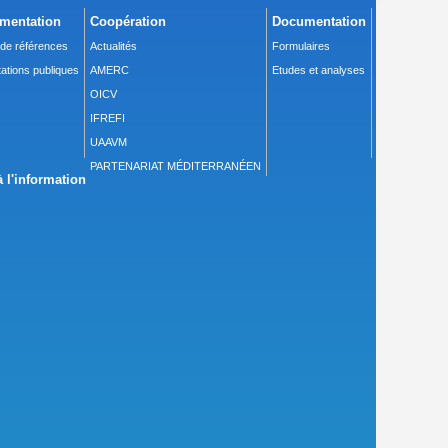
mentation
Coopération
Documentation
 de références
Actualités
Formulaires
ations publiques
AMERC
Etudes et analyses
OICV
IFREFI
UAAVM
PARTENARIAT MÉDITERRANÉEN
 l'information