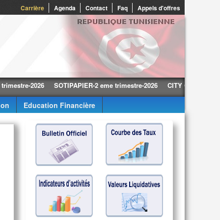
0
Carrière
Agenda
Contact
Faq
Appels d'offres
tre-2026
SOTIPAPIER-2 eme trimestre-2026
CITY CARS-2 eme trime
ion
Education Financière