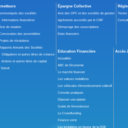
metteurs
Épargne Collective
Régle
ommuniqués des sociétés
Avis des OPC et des sociétés de gestion
Textes
 Informations financières
Agréments accordés par le CMF
Consult
Avis de notation
Démarrage des souscriptions
Convocation des assemblées
Etats financiers
Projets de résolutions
Rapports Annuels des Sociétés
Education Financière
Accès à
 Obligations et autres titres de créance
Actualités
 Actions et autres titres de capital
ABC de l’économie
Sukuk
Le marché financier
Les valeurs mobilières
Les véhicules d’investissement collectif
Conseils pratiques
Déposer une plainte
Guide de l’investisseur
Le Crowdfunding
Finance verte
Les incitations en faveur de la RSE