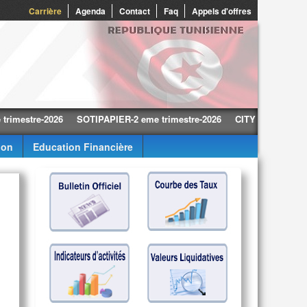
0
Carrière
Agenda
Contact
Faq
Appels d'offres
tre-2026
SOTIPAPIER-2 eme trimestre-2026
CITY CARS-2 eme trime
ion
Education Financière