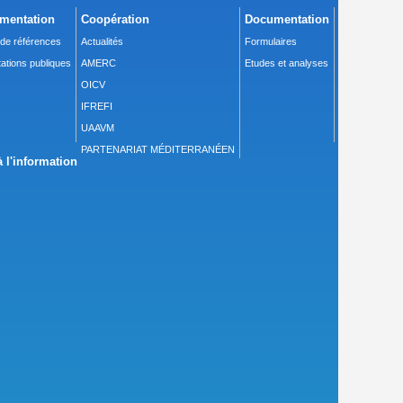
mentation
Coopération
Documentation
 de références
Actualités
Formulaires
ations publiques
AMERC
Etudes et analyses
OICV
IFREFI
UAAVM
PARTENARIAT MÉDITERRANÉEN
 l'information