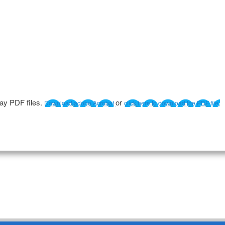
lay PDF files.
or
Download adobe Acrobat
click here to download the PDF file.