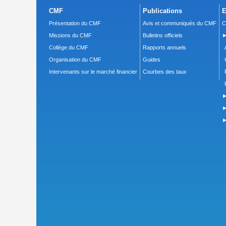
CMF
Publications
E
Présentation du CMF
Avis et communiqués du CMF
C
Missions du CMF
Bulletins officiels
►
Collège du CMF
Rapports annuels
Organisation du CMF
Guides
Intervenants sur le marché financier
Courbes des taux
►
►
►