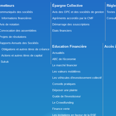
metteurs
Épargne Collective
Régle
ommuniqués des sociétés
Avis des OPC et des sociétés de gestion
Textes
 Informations financières
Agréments accordés par le CMF
Consult
Avis de notation
Démarrage des souscriptions
Convocation des assemblées
Etats financiers
Projets de résolutions
Rapports Annuels des Sociétés
Education Financière
Accès à
 Obligations et autres titres de créance
Actualités
 Actions et autres titres de capital
ABC de l’économie
Sukuk
Le marché financier
Les valeurs mobilières
Les véhicules d’investissement collectif
Conseils pratiques
Déposer une plainte
Guide de l’investisseur
Le Crowdfunding
Finance verte
Les incitations en faveur de la RSE