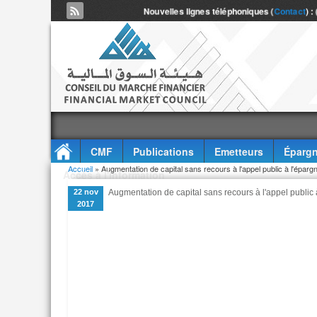
Nouvelles lignes téléphoniques (
Contact
) :
CMF
Publications
Emetteurs
Épargn
Vous êtes ici
Accueil
» Augmentation de capital sans recours à l'appel public à l'épa
Accès à l'information
22 nov
Augmentation de capital sans recours à l'appel publi
2017