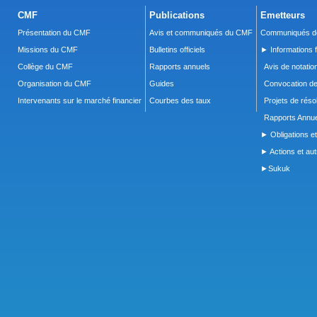
CMF
Publications
Emetteurs
Présentation du CMF
Avis et communiqués du CMF
Communiqués de
Missions du CMF
Bulletins officiels
► Informations f
Collège du CMF
Rapports annuels
Avis de notatio
Organisation du CMF
Guides
Convocation d
Intervenants sur le marché financier
Courbes des taux
Projets de réso
Rapports Annue
► Obligations et
► Actions et autr
►Sukuk