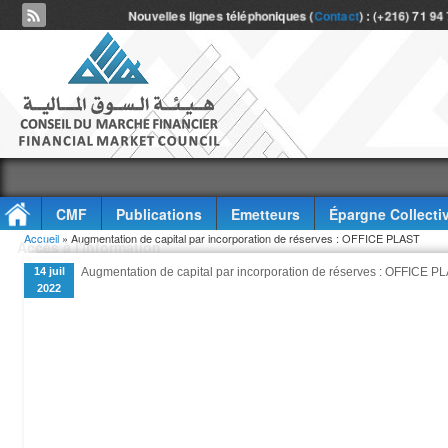
Nouvelles lignes téléphoniques (
Contact
) : (+216) 71 94
CMF
Publications
Emetteurs
Épargne Collecti
Vous êtes ici
Accueil
» Augmentation de capital par incorporation de réserves : OFFICE PLAST
Accès à l'information
14 juil
Augmentation de capital par incorporation de réserves : OFFICE P
2022