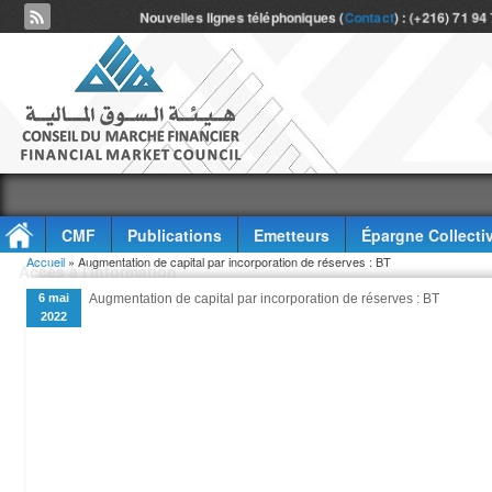
Nouvelles lignes téléphoniques (
Contact
) : (+216) 71 94
CMF
Publications
Emetteurs
Épargne Collecti
Vous êtes ici
Accueil
» Augmentation de capital par incorporation de réserves : BT
Accès à l'information
6 mai
Augmentation de capital par incorporation de réserves : BT
2022