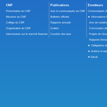
CMF
Publications
Emetteurs
Présentation du CMF
Avis et communiqués du CMF
Communiqués de
Missions du CMF
Bulletins officiels
► Informations f
Collège du CMF
Rapports annuels
Avis de notatio
Organisation du CMF
Guides
Convocation d
Intervenants sur le marché financier
Courbes des taux
Projets de réso
Rapports Annue
► Obligations et
► Actions et autr
►Sukuk