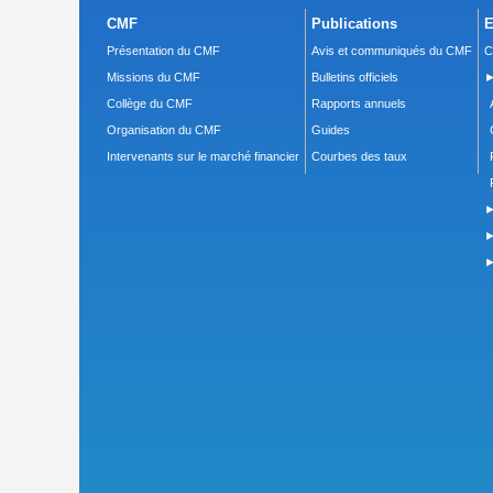
CMF
Publications
E
Présentation du CMF
Avis et communiqués du CMF
C
Missions du CMF
Bulletins officiels
►
Collège du CMF
Rapports annuels
Organisation du CMF
Guides
Intervenants sur le marché financier
Courbes des taux
►
►
►