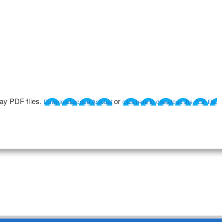
lay PDF files.
or
Download adobe Acrobat
click here to download the PDF file.