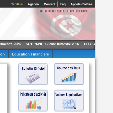
0
Carrière
Agenda
Contact
Faq
Appels d'offres
e-2026
SOTIPAPIER-2 eme trimestre-2026
CITY CARS-2 eme trimest
ion
Education Financière