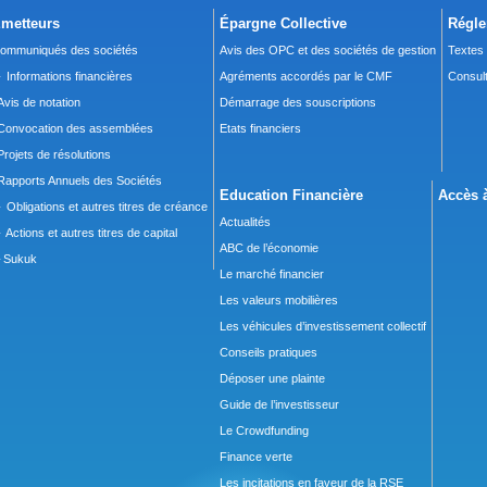
metteurs
Épargne Collective
Régle
ommuniqués des sociétés
Avis des OPC et des sociétés de gestion
Textes
 Informations financières
Agréments accordés par le CMF
Consult
Avis de notation
Démarrage des souscriptions
Convocation des assemblées
Etats financiers
Projets de résolutions
Rapports Annuels des Sociétés
Education Financière
Accès à
 Obligations et autres titres de créance
Actualités
 Actions et autres titres de capital
ABC de l’économie
Sukuk
Le marché financier
Les valeurs mobilières
Les véhicules d’investissement collectif
Conseils pratiques
Déposer une plainte
Guide de l’investisseur
Le Crowdfunding
Finance verte
Les incitations en faveur de la RSE