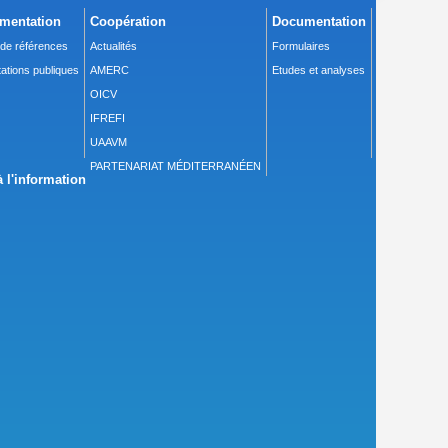
mentation
Coopération
Documentation
 de références
Actualités
Formulaires
ations publiques
AMERC
Etudes et analyses
OICV
IFREFI
UAAVM
PARTENARIAT MÉDITERRANÉEN
 l'information