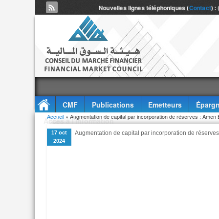
Nouvelles lignes téléphoniques (
Contact
) :
CMF
Publications
Emetteurs
Épargn
Vous êtes ici
Accueil
» Augmentation de capital par incorporation de réserves : Amen
Accès à l'information
17 oct
Augmentation de capital par incorporation de réserve
2024