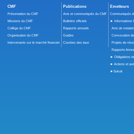
CMF
Publications
Emetteurs
Présentation du CMF
Avis et communiqués du CMF
Communiqués de
Missions du CMF
Bulletins officiels
► Informations f
Collège du CMF
Rapports annuels
Avis de notatio
Organisation du CMF
Guides
Convocation d
Intervenants sur le marché financier
Courbes des taux
Projets de réso
Rapports Annue
► Obligations et
► Actions et autr
►Sukuk