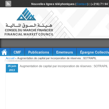
Nouvelles lignes téléphoniques (
Contact
) : (+216) 71 94
CMF
Publications
Emetteurs
Épargne Collecti
Vous êtes ici
Accueil
» Augmentation de capital par incorporation de réserves : SOTRAPIL
Accès à l'information
26 juin
Augmentation de capital par incorporation de réserves : SOTRAPIL
2013