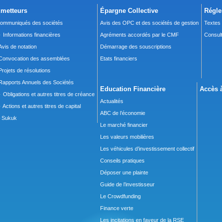
metteurs
Épargne Collective
Régle
ommuniqués des sociétés
Avis des OPC et des sociétés de gestion
Textes
 Informations financières
Agréments accordés par le CMF
Consult
Avis de notation
Démarrage des souscriptions
Convocation des assemblées
Etats financiers
Projets de résolutions
Rapports Annuels des Sociétés
Education Financière
Accès à
 Obligations et autres titres de créance
Actualités
 Actions et autres titres de capital
ABC de l’économie
Sukuk
Le marché financier
Les valeurs mobilières
Les véhicules d’investissement collectif
Conseils pratiques
Déposer une plainte
Guide de l’investisseur
Le Crowdfunding
Finance verte
Les incitations en faveur de la RSE