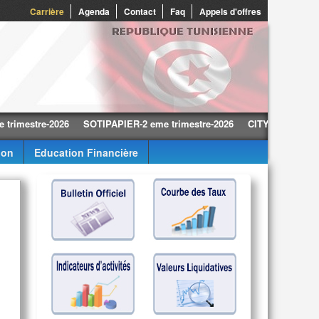
Carrière
Agenda
Contact
Faq
Appels d'offres
stre-2026
SOTIPAPIER-2 eme trimestre-2026
CITY CARS-2 eme trime
ion
Education Financière