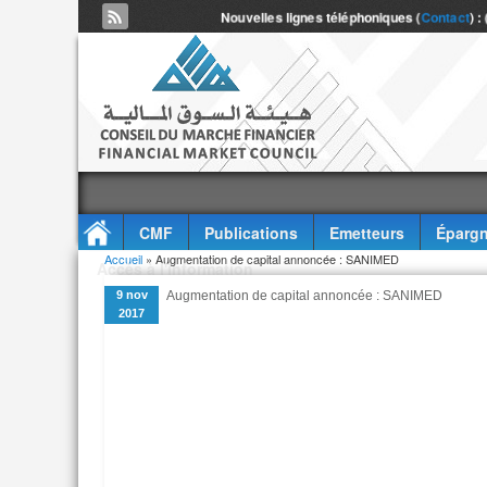
Nouvelles lignes téléphoniques (
Contact
) :
CMF
Publications
Emetteurs
Épargn
Vous êtes ici
Accueil
» Augmentation de capital annoncée : SANIMED
Accès à l'information
9 nov
Augmentation de capital annoncée : SANIMED
2017