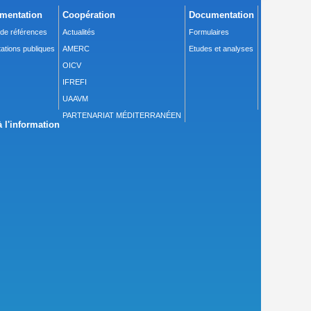
mentation
Coopération
Documentation
 de références
Actualités
Formulaires
ations publiques
AMERC
Etudes et analyses
OICV
IFREFI
UAAVM
PARTENARIAT MÉDITERRANÉEN
 l'information