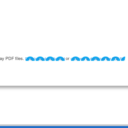
lay PDF files.
or
Download adobe Acrobat
click here to download the PDF file.