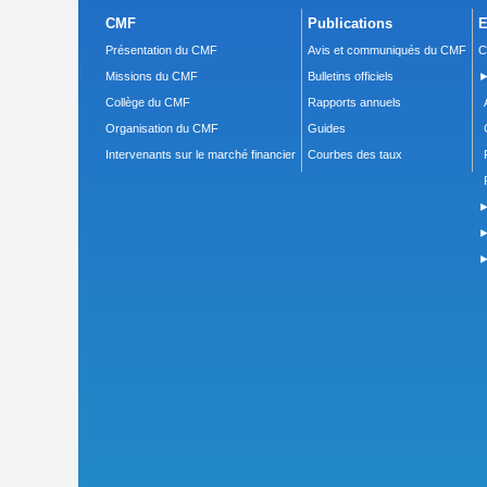
CMF
Publications
E
Présentation du CMF
Avis et communiqués du CMF
C
Missions du CMF
Bulletins officiels
►
Collège du CMF
Rapports annuels
Organisation du CMF
Guides
Intervenants sur le marché financier
Courbes des taux
►
►
►