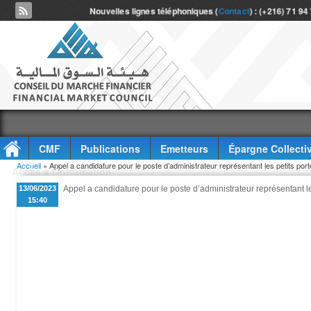
Nouvelles lignes téléphoniques (
Contact
) : (+216) 71 94
CMF
Publications
Emetteurs
Épargne Collecti
Vous êtes ici
Accueil
» Appel a candidature pour le poste d’administrateur représentant les petits po
Accès à l'information
13/06/2023
Appel a candidature pour le poste d’administrateur représentant l
15:40