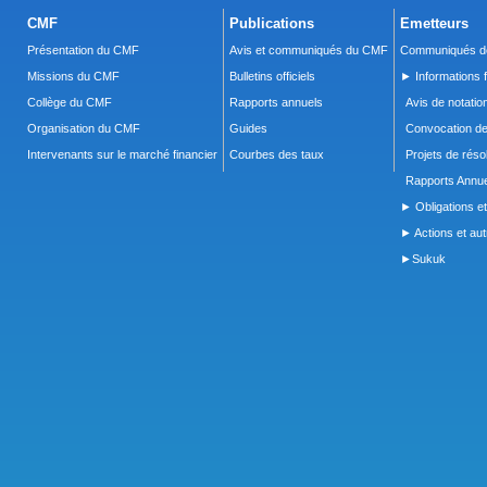
CMF
Publications
Emetteurs
Présentation du CMF
Avis et communiqués du CMF
Communiqués de
Missions du CMF
Bulletins officiels
► Informations f
Collège du CMF
Rapports annuels
Avis de notatio
Organisation du CMF
Guides
Convocation d
Intervenants sur le marché financier
Courbes des taux
Projets de réso
Rapports Annue
► Obligations et
► Actions et autr
►Sukuk