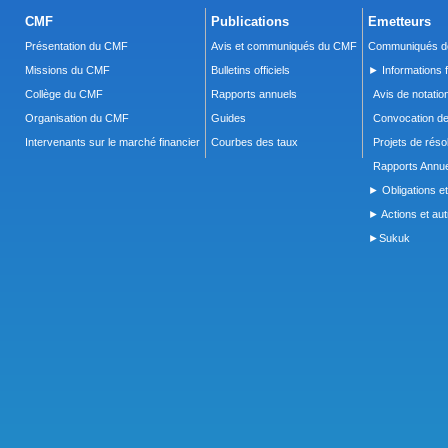
CMF
Publications
Emetteurs
Présentation du CMF
Avis et communiqués du CMF
Communiqués de
Missions du CMF
Bulletins officiels
► Informations f
Collège du CMF
Rapports annuels
Avis de notatio
Organisation du CMF
Guides
Convocation d
Intervenants sur le marché financier
Courbes des taux
Projets de réso
Rapports Annue
► Obligations et
► Actions et autr
►Sukuk