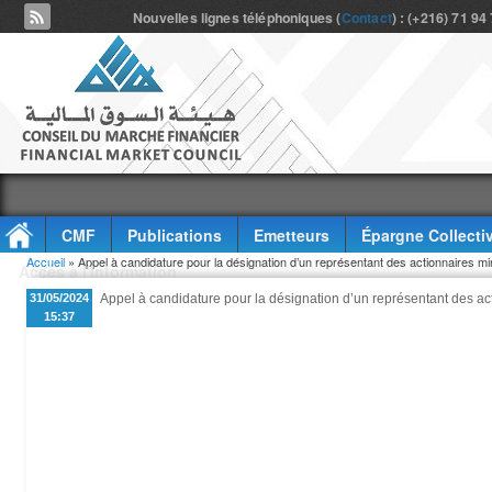
Nouvelles lignes téléphoniques (
Contact
) : (+216) 71 94
CMF
Publications
Emetteurs
Épargne Collecti
Vous êtes ici
Accueil
» Appel à candidature pour la désignation d’un représentant des actionnaire
Accès à l'information
31/05/2024
Appel à candidature pour la désignation d’un représentant des
15:37