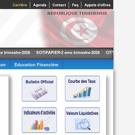
Carrière
Agenda
Contact
Faq
Appels d'offres
stre-2026
SOTIPAPIER-2 eme trimestre-2026
CITY CARS-2 eme trim
ion
Education Financière