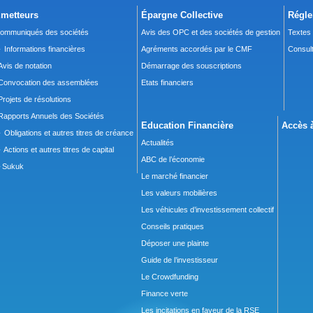
metteurs
Épargne Collective
Régle
ommuniqués des sociétés
Avis des OPC et des sociétés de gestion
Textes
 Informations financières
Agréments accordés par le CMF
Consult
Avis de notation
Démarrage des souscriptions
Convocation des assemblées
Etats financiers
Projets de résolutions
Rapports Annuels des Sociétés
Education Financière
Accès à
 Obligations et autres titres de créance
Actualités
 Actions et autres titres de capital
ABC de l’économie
Sukuk
Le marché financier
Les valeurs mobilières
Les véhicules d’investissement collectif
Conseils pratiques
Déposer une plainte
Guide de l’investisseur
Le Crowdfunding
Finance verte
Les incitations en faveur de la RSE