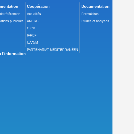
mentation
Coopération
Documentation
 de références
Actualités
Formulaires
ations publiques
AMERC
Etudes et analyses
OICV
IFREFI
UAAVM
PARTENARIAT MÉDITERRANÉEN
 l'information