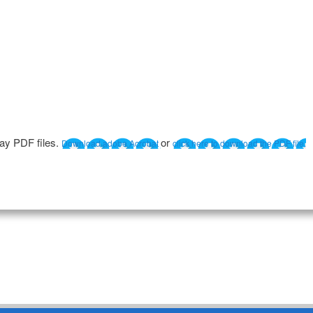
lay PDF files.
or
Download adobe Acrobat
click here to download the PDF file.