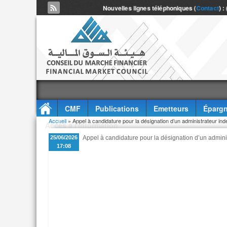
Nouvelles lignes téléphoniques (
Contact
) :
CMF
Publications
Emetteurs
Épargn
Vous êtes ici
Accueil
» Appel à candidature pour la désignation d’un administrateur ind
Accès à l'information
25/06/2026
Appel à candidature pour la désignation d’un admini
17:08