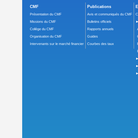
CMF
Publications
E
Présentation du CMF
Avis et communiqués du CMF
C
Missions du CMF
Bulletins officiels
►
Collège du CMF
Rapports annuels
Organisation du CMF
Guides
Intervenants sur le marché financier
Courbes des taux
►
►
►