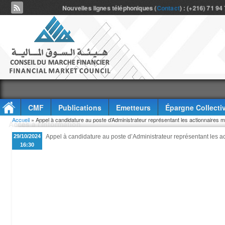
Nouvelles lignes téléphoniques (
Contact
) : (+216) 71 94
CMF
Publications
Emetteurs
Épargne Collecti
Vous êtes ici
Accueil
» Appel à candidature au poste d’Administrateur représentant les actionnaires m
Accès à l'information
29/10/2024
Appel à candidature au poste d’Administrateur représentant les ac
16:30