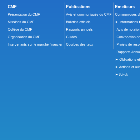
CMF
Publications
Emetteurs
Présentation du CMF
Avis et communiqués du CMF
Communiqués de
Missions du CMF
Bulletins officiels
► Informations f
Collège du CMF
Rapports annuels
Avis de notatio
Organisation du CMF
Guides
Convocation d
Intervenants sur le marché financier
Courbes des taux
Projets de réso
Rapports Annue
► Obligations et
► Actions et autr
►Sukuk