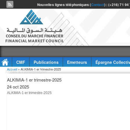
Nouvelles lignes téléphoniques (
Contact
) : (+216) 71 94
CMF
Publications
Emetteurs
Épargne Collecti
Vous êtes ici
Accueil
» ALKIMIA-1 er trimestre-2025
Accès à l'information
ALKIMIA-1 er trimestre-2025
24 oct 2025
ALKIMIA-1 er trimestre-2025