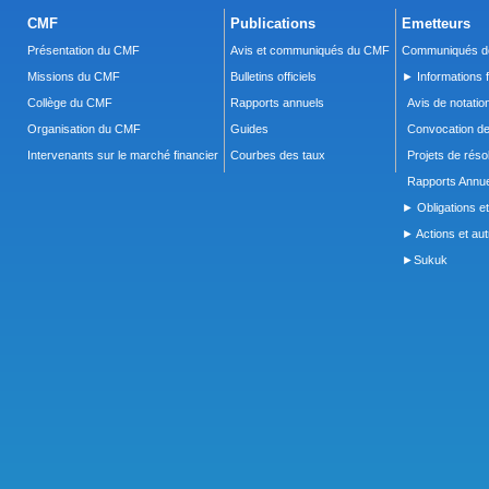
CMF
Publications
Emetteurs
Présentation du CMF
Avis et communiqués du CMF
Communiqués de
Missions du CMF
Bulletins officiels
► Informations f
Collège du CMF
Rapports annuels
Avis de notatio
Organisation du CMF
Guides
Convocation d
Intervenants sur le marché financier
Courbes des taux
Projets de réso
Rapports Annue
► Obligations et
► Actions et autr
►Sukuk