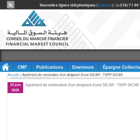
Nouvelles lignes téléphoniques (
Contact
) : (+216) 71 94
CMF
Publications
Emetteurs
Épargne Collecti
Vous êtes ici
Accueil
» Agrément de nomination d'un dirigeant d'une SICAR : TSPP SICAR
Accès à l'information
10 juin
Agrément de nomination d'un dirigeant d'une SICAR : TSPP SICAR
2026