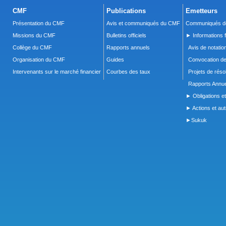
CMF
Publications
Emetteurs
Présentation du CMF
Avis et communiqués du CMF
Communiqués de
Missions du CMF
Bulletins officiels
► Informations f
Collège du CMF
Rapports annuels
Avis de notatio
Organisation du CMF
Guides
Convocation d
Intervenants sur le marché financier
Courbes des taux
Projets de réso
Rapports Annue
► Obligations et
► Actions et autr
►Sukuk