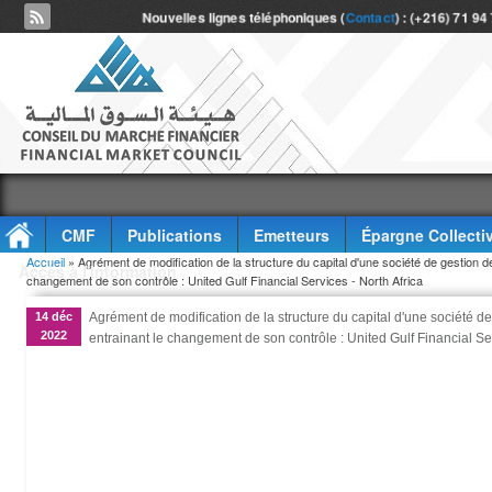
Nouvelles lignes téléphoniques (
Contact
) : (+216) 71 94
CMF
Publications
Emetteurs
Épargne Collecti
Vous êtes ici
Accueil
» Agrément de modification de la structure du capital d'une société de gestion de 
Accès à l'information
changement de son contrôle : United Gulf Financial Services - North Africa
14 déc
Agrément de modification de la structure du capital d'une société de
2022
entrainant le changement de son contrôle : United Gulf Financial Ser