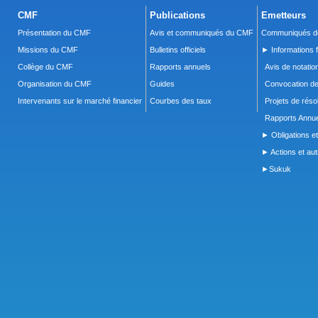
CMF
Publications
Emetteurs
Présentation du CMF
Avis et communiqués du CMF
Communiqués de
Missions du CMF
Bulletins officiels
► Informations f
Collège du CMF
Rapports annuels
Avis de notatio
Organisation du CMF
Guides
Convocation d
Intervenants sur le marché financier
Courbes des taux
Projets de réso
Rapports Annue
► Obligations et
► Actions et autr
►Sukuk