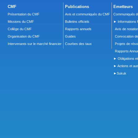
CMF
Publications
Emetteurs
Présentation du CMF
Avis et communiqués du CMF
Communiqués de
Missions du CMF
Bulletins officiels
► Informations f
Collège du CMF
Rapports annuels
Avis de notatio
Organisation du CMF
Guides
Convocation d
Intervenants sur le marché financier
Courbes des taux
Projets de réso
Rapports Annue
► Obligations et
► Actions et autr
►Sukuk