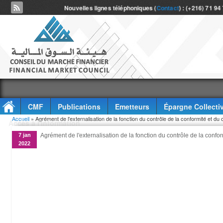
Nouvelles lignes téléphoniques (
Contact
) : (+216) 71 94
CMF
Publications
Emetteurs
Épargne Collecti
Vous êtes ici
Accueil
» Agrément de l'externalisation de la fonction du contrôle de la conformité et
Accès à l'information
7 jan
Agrément de l'externalisation de la fonction du contrôle de la con
2022