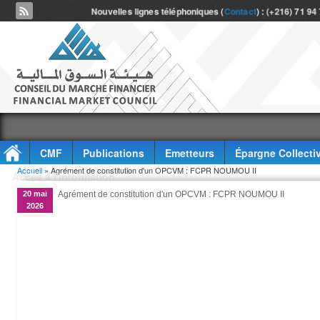
Nouvelles lignes téléphoniques (
Contact
) : (+216) 71 94
CMF
Publications
Emetteurs
Épargne Collecti
Vous êtes ici
Accueil
» Agrément de constitution d'un OPCVM : FCPR NOUMOU II
Accès à l'information
20 mai
Agrément de constitution d'un OPCVM : FCPR NOUMOU II
2026