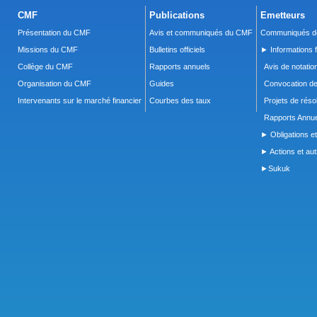
CMF
Publications
Emetteurs
Présentation du CMF
Avis et communiqués du CMF
Communiqués de
Missions du CMF
Bulletins officiels
► Informations f
Collège du CMF
Rapports annuels
Avis de notatio
Organisation du CMF
Guides
Convocation d
Intervenants sur le marché financier
Courbes des taux
Projets de réso
Rapports Annue
► Obligations et
► Actions et autr
►Sukuk