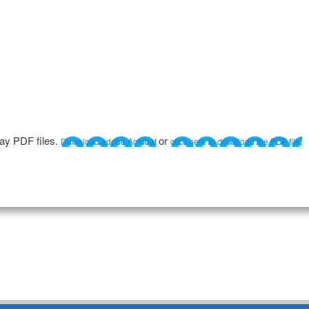
lay PDF files.
or
Download adobe Acrobat
click here to download the PDF file.