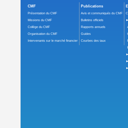
CMF
Publications
E
Présentation du CMF
Avis et communiqués du CMF
C
Missions du CMF
Bulletins officiels
►
Collège du CMF
Rapports annuels
Organisation du CMF
Guides
Intervenants sur le marché financier
Courbes des taux
►
►
►