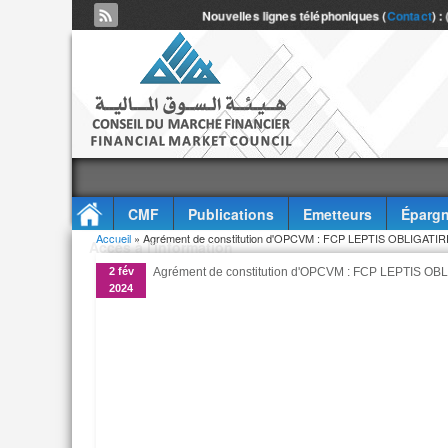
Nouvelles lignes téléphoniques (
Contact
) :
CMF
Publications
Emetteurs
Épargn
Vous êtes ici
Accueil
» Agrément de constitution d'OPCVM : FCP LEPTIS OBLIGATI
Accès à l'information
2 fév
Agrément de constitution d'OPCVM : FCP LEPTIS O
2024