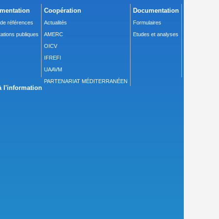
mentation
Coopération
Documentation
 de références
Actualités
Formulaires
ations publiques
AMERC
Etudes et analyses
OICV
IFREFI
UAAVM
PARTENARIAT MÉDITERRANÉEN
 l'information