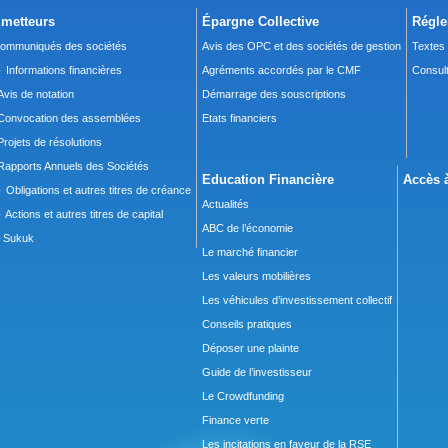
metteurs
Épargne Collective
Régle
ommuniqués des sociétés
Avis des OPC et des sociétés de gestion
Textes
 Informations financières
Agréments accordés par le CMF
Consult
Avis de notation
Démarrage des souscriptions
Convocation des assemblées
Etats financiers
Projets de résolutions
Rapports Annuels des Sociétés
Education Financière
Accès à
 Obligations et autres titres de créance
Actualités
 Actions et autres titres de capital
ABC de l’économie
Sukuk
Le marché financier
Les valeurs mobilières
Les véhicules d’investissement collectif
Conseils pratiques
Déposer une plainte
Guide de l’investisseur
Le Crowdfunding
Finance verte
Les incitations en faveur de la RSE