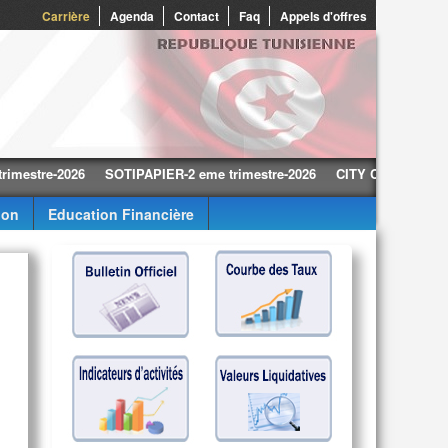
0
Carrière
Agenda
Contact
Faq
Appels d'offres
re-2026
SOTIPAPIER-2 eme trimestre-2026
CITY CARS-2 eme trimes
ion
Education Financière