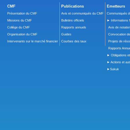
CMF
Publications
Emetteurs
Présentation du CMF
Avis et communiqués du CMF
Communiqués de
Missions du CMF
Bulletins officiels
► Informations f
Collège du CMF
Rapports annuels
Avis de notatio
Organisation du CMF
Guides
Convocation d
Intervenants sur le marché financier
Courbes des taux
Projets de réso
Rapports Annue
► Obligations et
► Actions et autr
►Sukuk