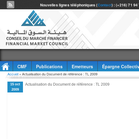
Nouvelles lignes téléphoniques (
Contact
) : (+216) 71 94
CMF
Publications
Emetteurs
Épargne Collecti
Vous êtes ici
Accueil
» Actualisation du Document de référence : TL 2009
Accès à l'information
15 oct
Actualisation du Document de référence : TL 2009
2009