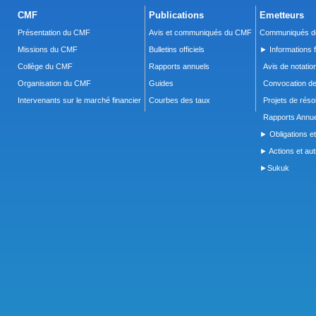
CMF
Publications
Emetteurs
Présentation du CMF
Avis et communiqués du CMF
Communiqués de
Missions du CMF
Bulletins officiels
► Informations f
Collège du CMF
Rapports annuels
Avis de notatio
Organisation du CMF
Guides
Convocation d
Intervenants sur le marché financier
Courbes des taux
Projets de réso
Rapports Annue
► Obligations et
► Actions et autr
►Sukuk