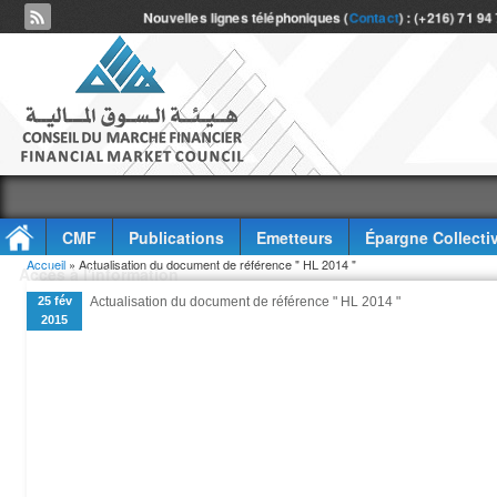
Nouvelles lignes téléphoniques (
Contact
) : (+216) 71 94
CMF
Publications
Emetteurs
Épargne Collecti
Vous êtes ici
Accueil
» Actualisation du document de référence " HL 2014 "
Accès à l'information
25 fév
Actualisation du document de référence " HL 2014 "
2015