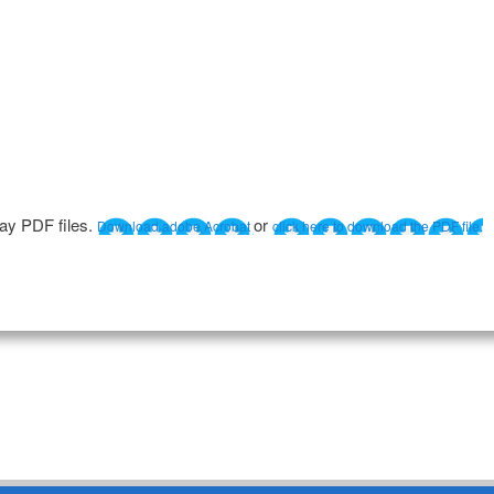
lay PDF files.
or
Download adobe Acrobat
click here to download the PDF file.