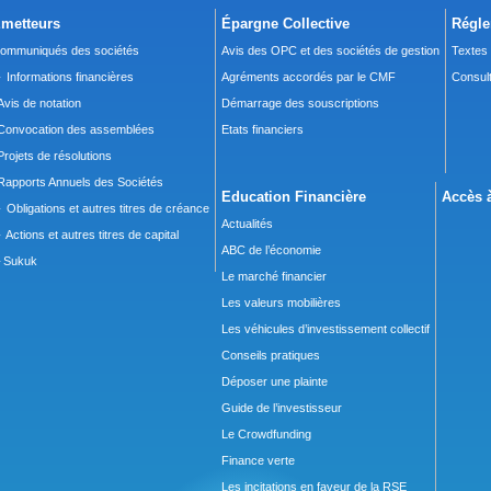
metteurs
Épargne Collective
Régle
ommuniqués des sociétés
Avis des OPC et des sociétés de gestion
Textes
 Informations financières
Agréments accordés par le CMF
Consult
Avis de notation
Démarrage des souscriptions
Convocation des assemblées
Etats financiers
Projets de résolutions
Rapports Annuels des Sociétés
Education Financière
Accès à
 Obligations et autres titres de créance
Actualités
 Actions et autres titres de capital
ABC de l’économie
Sukuk
Le marché financier
Les valeurs mobilières
Les véhicules d’investissement collectif
Conseils pratiques
Déposer une plainte
Guide de l’investisseur
Le Crowdfunding
Finance verte
Les incitations en faveur de la RSE