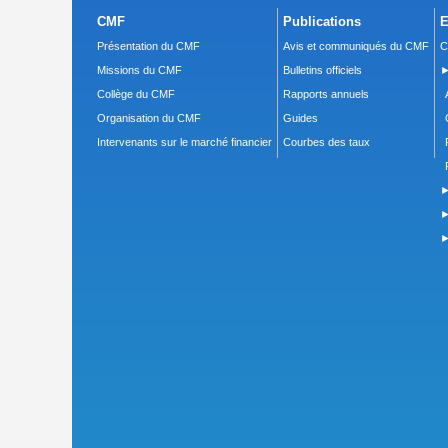
CMF
Publications
E
Présentation du CMF
Avis et communiqués du CMF
C
Missions du CMF
Bulletins officiels
►
Collège du CMF
Rapports annuels
Organisation du CMF
Guides
Intervenants sur le marché financier
Courbes des taux
►
►
►