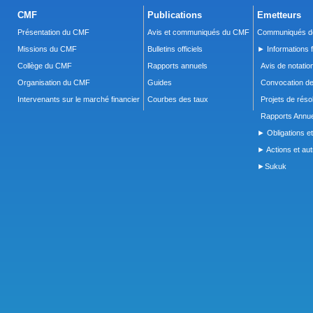
CMF
Publications
Emetteurs
Présentation du CMF
Avis et communiqués du CMF
Communiqués de
Missions du CMF
Bulletins officiels
► Informations f
Collège du CMF
Rapports annuels
Avis de notatio
Organisation du CMF
Guides
Convocation d
Intervenants sur le marché financier
Courbes des taux
Projets de réso
Rapports Annue
► Obligations et
► Actions et autr
►Sukuk