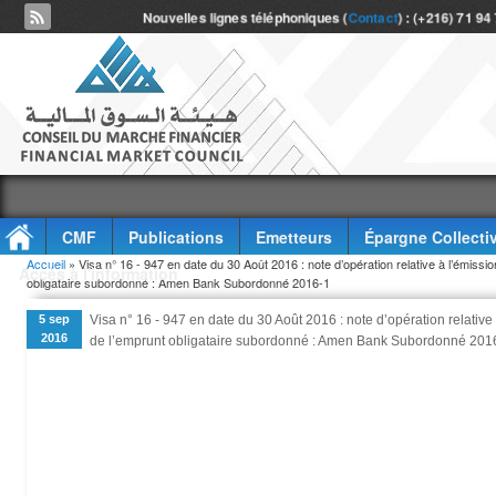
Nouvelles lignes téléphoniques (
Contact
) : (+216) 71 94
CMF
Publications
Emetteurs
Épargne Collecti
Vous êtes ici
Accueil
» Visa n° 16 - 947 en date du 30 Août 2016 : note d’opération relative à l’émissio
Accès à l'information
obligataire subordonné : Amen Bank Subordonné 2016-1
5 sep
Visa n° 16 - 947 en date du 30 Août 2016 : note d’opération relative
2016
de l’emprunt obligataire subordonné : Amen Bank Subordonné 201