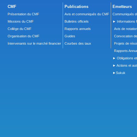
CMF
Publications
Emetteurs
Présentation du CMF
Avis et communiqués du CMF
Communiqués de
Missions du CMF
Bulletins officiels
► Informations f
Collège du CMF
Rapports annuels
Avis de notatio
Organisation du CMF
Guides
Convocation d
Intervenants sur le marché financier
Courbes des taux
Projets de réso
Rapports Annue
► Obligations et
► Actions et autr
►Sukuk