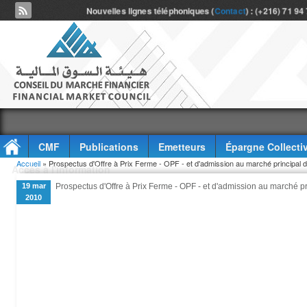
Nouvelles lignes téléphoniques (
Contact
) : (+216) 71 94
CMF
Publications
Emetteurs
Épargne Collecti
Vous êtes ici
Accueil
» Prospectus d'Offre à Prix Ferme - OPF - et d'admission au marché principal d
Accès à l'information
19 mar
Prospectus d'Offre à Prix Ferme - OPF - et d'admission au marché pr
2010