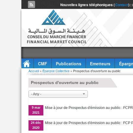
Nouvelles lignes téléphoniques (
Contact
) :
CMF
Publications
Emetteurs
Épargn
Vous êtes ici
Accueil
»
Épargne Collective
» Prospectus d'ouverture au public
Accès à l'information
Prospectus d'ouverture au public
- Any -
9 mar
Mise à jour de Prospectus d'émission au public : 
2021
24 déc
Mise à jour de Prospectus d'émission au public :
2020