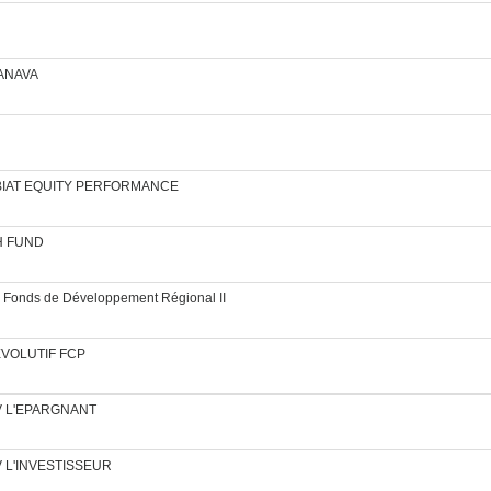
 ANAVA
FCP BIAT EQUITY PERFORMANCE
TH FUND
PR Fonds de Développement Régional II
B EVOLUTIF FCP
ICAV L'EPARGNANT
CAV L'INVESTISSEUR