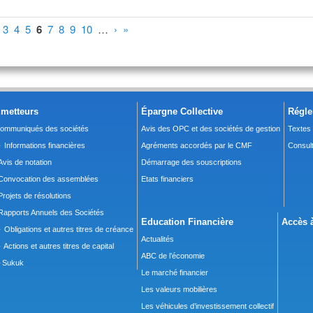
3
4
5
6
7
8
9
10
…
›
»
metteurs
Épargne Collective
Régle
ommuniqués des sociétés
Avis des OPC et des sociétés de gestion
Textes
 Informations financières
Agréments accordés par le CMF
Consult
Avis de notation
Démarrage des souscriptions
Convocation des assemblées
Etats financiers
Projets de résolutions
Rapports Annuels des Sociétés
Education Financière
Accès à
 Obligations et autres titres de créance
Actualités
 Actions et autres titres de capital
ABC de l’économie
Sukuk
Le marché financier
Les valeurs mobilières
Les véhicules d’investissement collectif