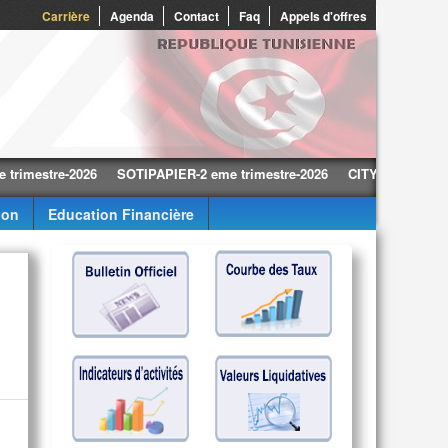
0
Carrière
Agenda
Contact
Faq
Appels d'offres
tre-2026
SOTIPAPIER-2 eme trimestre-2026
CITY CARS-2 eme trime
ion
Education Financière