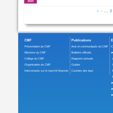
2020
Pages
«
‹
…
2
CMF
Publications
E
Présentation du CMF
Avis et communiqués du CMF
C
Missions du CMF
Bulletins officiels
►
Collège du CMF
Rapports annuels
Organisation du CMF
Guides
Intervenants sur le marché financier
Courbes des taux
►
►
►