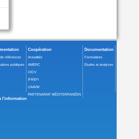
mentation
Coopération
Documentation
 de références
Actualités
Formulaires
ations publiques
AMERC
Etudes et analyses
OICV
IFREFI
UAAVM
PARTENARIAT MÉDITERRANÉEN
 l'information