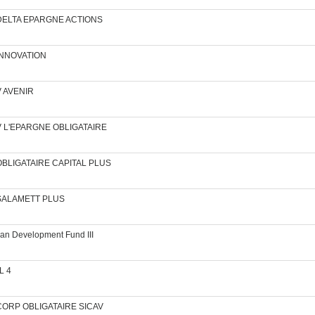
FCP DELTA EPARGNE ACTIONS
P INNOVATION
AV AVENIR
ICAV L'EPARGNE OBLIGATAIRE
CP OBLIGATAIRE CAPITAL PLUS
CP SALAMETT PLUS
sian Development Fund III
L 4
INACORP OBLIGATAIRE SICAV