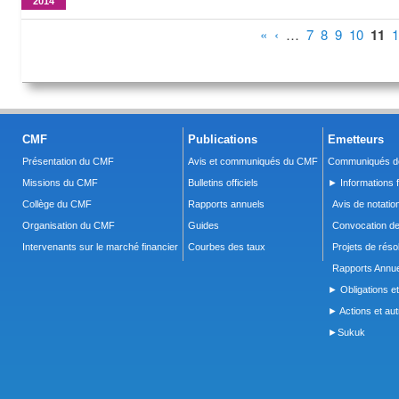
2014
Pages
«
‹
…
7
8
9
10
11
1
CMF
Publications
Emetteurs
Présentation du CMF
Avis et communiqués du CMF
Communiqués de
Missions du CMF
Bulletins officiels
► Informations f
Collège du CMF
Rapports annuels
Avis de notatio
Organisation du CMF
Guides
Convocation d
Intervenants sur le marché financier
Courbes des taux
Projets de réso
Rapports Annue
► Obligations et
► Actions et autr
►Sukuk