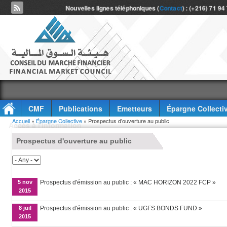
Nouvelles lignes téléphoniques (
Contact
) : (+216) 71 94
CMF
Publications
Emetteurs
Épargne Collecti
Vous êtes ici
Accueil
»
Épargne Collective
» Prospectus d'ouverture au public
Accès à l'information
Prospectus d'ouverture au public
5 nov
Prospectus d'émission au public : « MAC HORIZON 2022 FCP »
2015
8 juil
Prospectus d'émission au public : « UGFS BONDS FUND »
2015