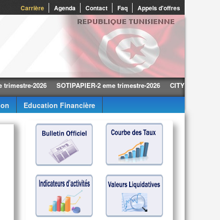
0
Carrière
Agenda
Contact
Faq
Appels d'offres
tre-2026
SOTIPAPIER-2 eme trimestre-2026
CITY CARS-2 eme trime
ion
Education Financière