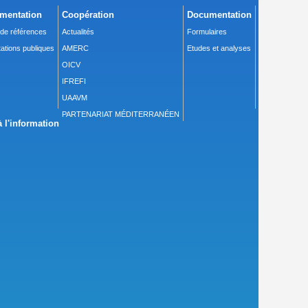
mentation
Coopération
Documentation
 de références
Actualités
Formulaires
ations publiques
AMERC
Etudes et analyses
OICV
IFREFI
UAAVM
PARTENARIAT MÉDITERRANÉEN
 l'information