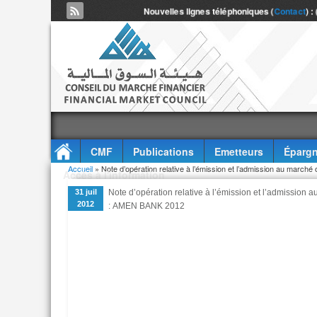
Nouvelles lignes téléphoniques (
Contact
) :
CMF
Publications
Emetteurs
Épargn
Vous êtes ici
Accueil
» Note d’opération relative à l’émission et l’admission au marché
Accès à l'information
31 juil
Note d’opération relative à l’émission et l’admission 
2012
: AMEN BANK 2012