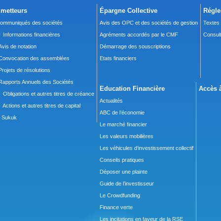
metteurs
Épargne Collective
Régle
ommuniqués des sociétés
Avis des OPC et des sociétés de gestion
Textes
 Informations financières
Agréments accordés par le CMF
Consult
Avis de notation
Démarrage des souscriptions
Convocation des assemblées
Etats financiers
Projets de résolutions
Rapports Annuels des Sociétés
Education Financière
Accès à
 Obligations et autres titres de créance
Actualités
 Actions et autres titres de capital
ABC de l’économie
Sukuk
Le marché financier
Les valeurs mobilières
Les véhicules d’investissement collectif
Conseils pratiques
Déposer une plainte
Guide de l’investisseur
Le Crowdfunding
Finance verte
Les incitations en faveur de la RSE