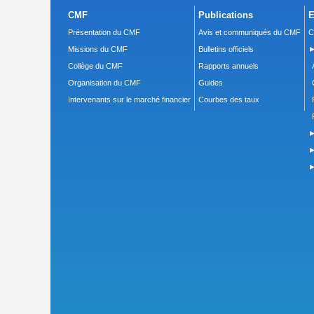
CMF
Publications
E
Présentation du CMF
Avis et communiqués du CMF
C
Missions du CMF
Bulletins officiels
►
Collège du CMF
Rapports annuels
Organisation du CMF
Guides
Intervenants sur le marché financier
Courbes des taux
►
►
►