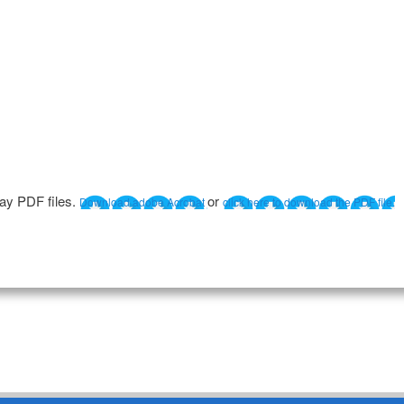
lay PDF files.
or
Download adobe Acrobat
click here to download the PDF file.