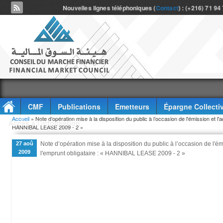
Nouvelles lignes téléphoniques (
Contact
) : (+216) 71 94
CMF
Publications
Emetteurs
Épargne Collecti
Vous êtes ici
Accueil
» Note d’opération mise à la disposition du public à l’occasion de l'émission et l'
Accès à l'information
HANNIBAL LEASE 2009 - 2 »
27 aoû
Note d’opération mise à la disposition du public à l’occasion de l'é
2009
l'emprunt obligataire : « HANNIBAL LEASE 2009 - 2 »