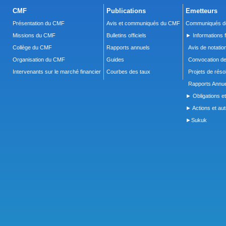
CMF
Publications
Emetteurs
Présentation du CMF
Avis et communiqués du CMF
Communiqués de
Missions du CMF
Bulletins officiels
► Informations f
Collège du CMF
Rapports annuels
Avis de notatio
Organisation du CMF
Guides
Convocation d
Intervenants sur le marché financier
Courbes des taux
Projets de réso
Rapports Annue
► Obligations et
► Actions et autr
►Sukuk