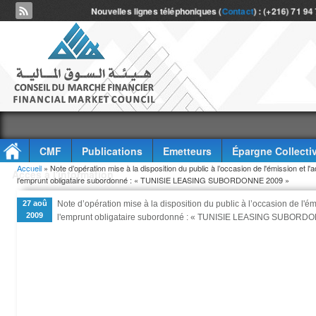
Nouvelles lignes téléphoniques (
Contact
) : (+216) 71 94
CMF
Publications
Emetteurs
Épargne Collecti
Vous êtes ici
Accueil
» Note d’opération mise à la disposition du public à l’occasion de l'émission et l
Accès à l'information
l'emprunt obligataire subordonné : « TUNISIE LEASING SUBORDONNE 2009 »
27 aoû
Note d’opération mise à la disposition du public à l’occasion de l'é
2009
l'emprunt obligataire subordonné : « TUNISIE LEASING SUBORD