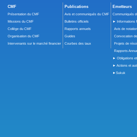
CMF
Publications
Emetteurs
Présentation du CMF
Avis et communiqués du CMF
Communiqués de
Missions du CMF
Bulletins officiels
► Informations f
Collège du CMF
Rapports annuels
Avis de notatio
Organisation du CMF
Guides
Convocation d
Intervenants sur le marché financier
Courbes des taux
Projets de réso
Rapports Annue
► Obligations et
► Actions et autr
►Sukuk