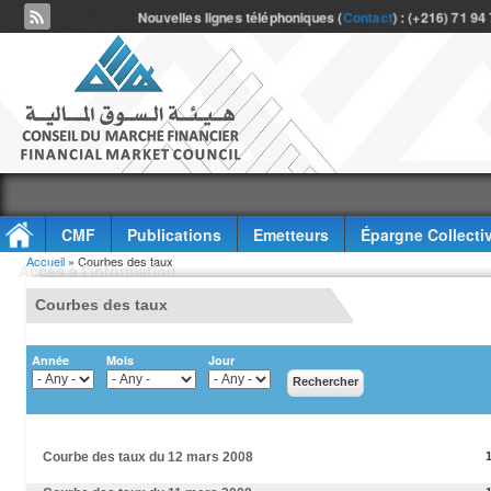
Nouvelles lignes téléphoniques (
Contact
) : (+216) 71 94
CMF
Publications
Emetteurs
Épargne Collecti
Vous êtes ici
Accueil
» Courbes des taux
Accès à l'information
Courbes des taux
Année
Mois
Jour
Courbe des taux du 12 mars 2008