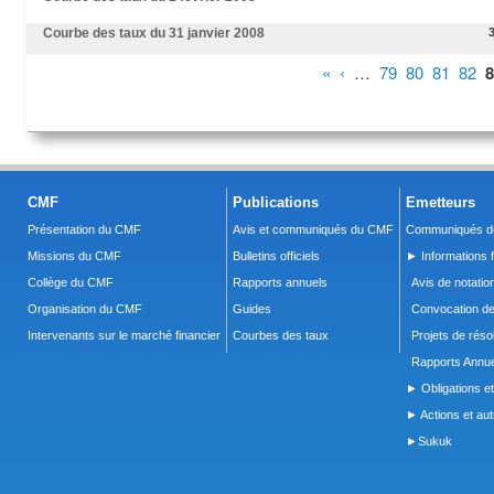
Courbe des taux du 31 janvier 2008
Pages
«
‹
…
79
80
81
82
8
CMF
Publications
Emetteurs
Présentation du CMF
Avis et communiqués du CMF
Communiqués de
Missions du CMF
Bulletins officiels
► Informations f
Collège du CMF
Rapports annuels
Avis de notatio
Organisation du CMF
Guides
Convocation d
Intervenants sur le marché financier
Courbes des taux
Projets de réso
Rapports Annue
► Obligations et
► Actions et autr
►Sukuk