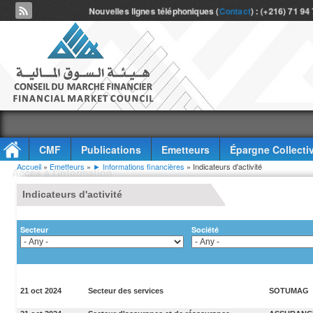
Nouvelles lignes téléphoniques (
Contact
) : (+216) 71 94
CMF
Publications
Emetteurs
Épargne Collecti
Vous êtes ici
Accueil
»
Emetteurs
»
► Informations financières
» Indicateurs d'activité
Accès à l'information
Indicateurs d'activité
Secteur
Société
21 oct 2024
Secteur des services
SOTUMAG