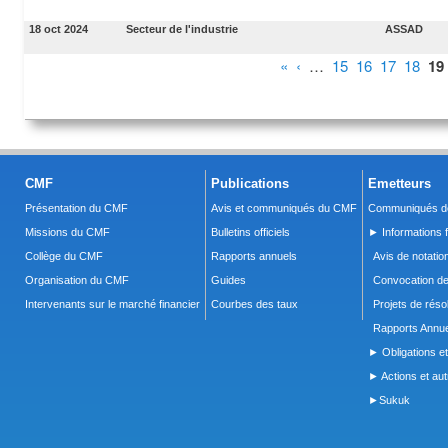
18 oct 2024
Secteur de l'industrie
ASSAD
Pages
«
‹
…
15
16
17
18
19
CMF
Publications
Emetteurs
Présentation du CMF
Avis et communiqués du CMF
Communiqués de
Missions du CMF
Bulletins officiels
► Informations f
Collège du CMF
Rapports annuels
Avis de notatio
Organisation du CMF
Guides
Convocation d
Intervenants sur le marché financier
Courbes des taux
Projets de réso
Rapports Annue
► Obligations et
► Actions et autr
►Sukuk