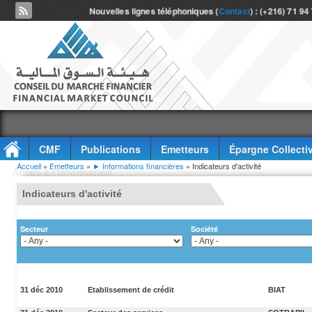
Nouvelles lignes téléphoniques (
Contact
) : (+216) 71 94
CMF
Publications
Emetteurs
Épargne Collecti
Vous êtes ici
Accueil
»
Emetteurs
»
► Informations financières
» Indicateurs d'activité
Accès à l'information
Indicateurs d'activité
Secteur
Société
31 déc 2010
Etablissement de crédit
BIAT