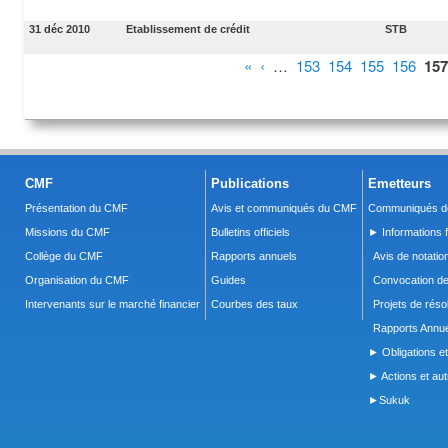
31 déc 2010
Etablissement de crédit
STB
Pages
«
‹
…
153
154
155
156
157
CMF
Publications
Emetteurs
Présentation du CMF
Avis et communiqués du CMF
Communiqués de
Missions du CMF
Bulletins officiels
► Informations f
Collège du CMF
Rapports annuels
Avis de notatio
Organisation du CMF
Guides
Convocation d
Intervenants sur le marché financier
Courbes des taux
Projets de réso
Rapports Annue
► Obligations et
► Actions et autr
►Sukuk