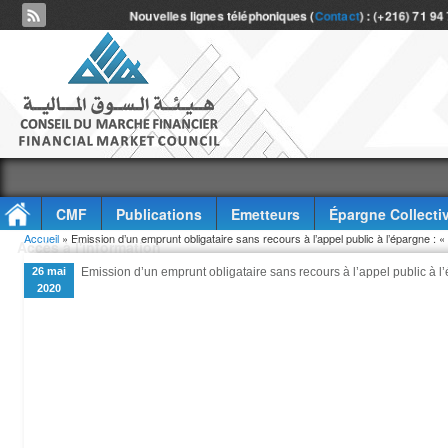
Nouvelles lignes téléphoniques (
Contact
) : (+216) 71 94
CMF
Publications
Emetteurs
Épargne Collecti
Vous êtes ici
Accueil
» Emission d’un emprunt obligataire sans recours à l’appel public à l’épargne :
Accès à l'information
26 mai
Emission d’un emprunt obligataire sans recours à l’appel public à 
2020