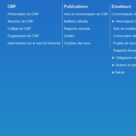
CMF
Publications
Emetteurs
Présentation du CMF
Avis et communiqués du CMF
Communiqués de
Missions du CMF
Bulletins officiels
► Informations f
Collège du CMF
Rapports annuels
Avis de notatio
Organisation du CMF
Guides
Convocation d
Intervenants sur le marché financier
Courbes des taux
Projets de réso
Rapports Annue
► Obligations et
► Actions et autr
►Sukuk