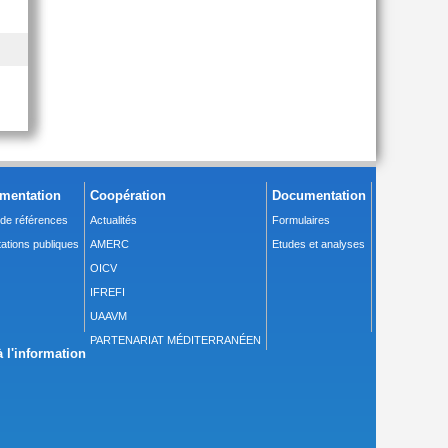
mentation
Coopération
Documentation
 de références
Actualités
Formulaires
ations publiques
AMERC
Etudes et analyses
OICV
IFREFI
UAAVM
PARTENARIAT MÉDITERRANÉEN
 l'information