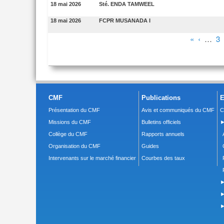
18 mai 2026
Sté. ENDA TAMWEEL
18 mai 2026
FCPR MUSANADA I
Pages
«
‹
…
3
CMF
Publications
E
Présentation du CMF
Avis et communiqués du CMF
C
Missions du CMF
Bulletins officiels
►
Collège du CMF
Rapports annuels
Organisation du CMF
Guides
Intervenants sur le marché financier
Courbes des taux
►
►
►