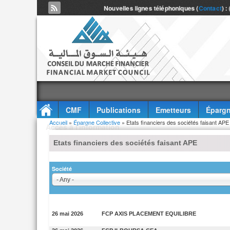
Nouvelles lignes téléphoniques (
Contact
) :
CMF
Publications
Emetteurs
Épargn
Vous êtes ici
Accueil
»
Épargne Collective
» Etats financiers des sociétés faisant APE
Accès à l'information
Etats financiers des sociétés faisant APE
Société
- Any -
26 mai 2026
FCP AXIS PLACEMENT EQUILIBRE