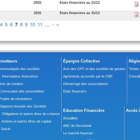
2025
Etats financiers au 31/12
2025
Etats financiers au 31/12
4
5
6
7
8
9
10
11
…
›
»
metteurs
Épargne Collective
Régle
ommuniqués des sociétés
Avis des OPC et des sociétés de gestion
Textes
 Informations financières
Agréments accordés par le CMF
Consult
Avis de notation
Démarrage des souscriptions
Convocation des assemblées
Etats financiers
Projets de résolutions
Rapports Annuels des Sociétés
Education Financière
Accès à
 Obligations et autres titres de créance
Actualités
 Actions et autres titres de capital
ABC de l’économie
Sukuk
Le marché financier