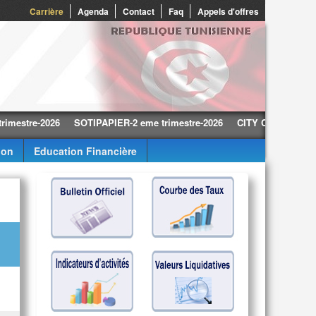
0
Carrière
Agenda
Contact
Faq
Appels d'offres
e-2026
SOTIPAPIER-2 eme trimestre-2026
CITY CARS-2 eme trimest
ion
Education Financière