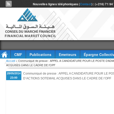
Nouvelles lignes téléphoniques (
Contact
) : (+216) 71 94
CMF
Publications
Emetteurs
Épargne Collecti
Vous êtes ici
Accueil
» Communiqué de presse : APPEL A CANDIDATURE POUR LE POSTE D’
Accès à l'information
ACQUISES DANS LE CADRE DE l’OPF
28/05/2014
Communiqué de presse : APPEL A CANDIDATURE POUR LE
23:00
D’ACTIONS SOTEMAIL ACQUISES DANS LE CADRE DE l’OPF