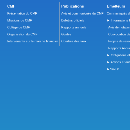
CMF
Publications
Emetteurs
Présentation du CMF
Avis et communiqués du CMF
Communiqués de
Missions du CMF
Bulletins officiels
► Informations f
Collège du CMF
Rapports annuels
Avis de notatio
Organisation du CMF
Guides
Convocation d
Intervenants sur le marché financier
Courbes des taux
Projets de réso
Rapports Annue
► Obligations et
► Actions et autr
►Sukuk