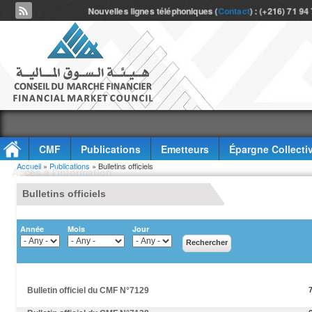
Nouvelles lignes téléphoniques (
Contact
) : (+216) 71 94
CMF
Publications
Emetteurs
Épargne Collecti
Vous êtes ici
Accueil
»
Publications
» Bulletins officiels
Accès à l'information
Bulletins officiels
Année
Mois
Jour
Bulletin officiel du CMF N°7129