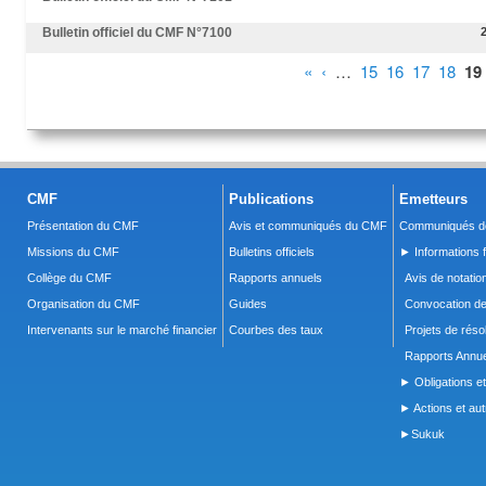
Bulletin officiel du CMF N°7100
Pages
«
‹
…
15
16
17
18
19
CMF
Publications
Emetteurs
Présentation du CMF
Avis et communiqués du CMF
Communiqués de
Missions du CMF
Bulletins officiels
► Informations f
Collège du CMF
Rapports annuels
Avis de notatio
Organisation du CMF
Guides
Convocation d
Intervenants sur le marché financier
Courbes des taux
Projets de réso
Rapports Annue
► Obligations et
► Actions et autr
►Sukuk