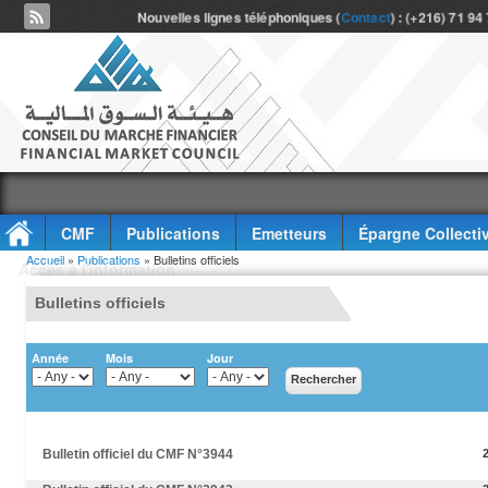
Nouvelles lignes téléphoniques (
Contact
) : (+216) 71 94
CMF
Publications
Emetteurs
Épargne Collecti
Vous êtes ici
Accueil
»
Publications
» Bulletins officiels
Accès à l'information
Bulletins officiels
Année
Mois
Jour
Bulletin officiel du CMF N°3944