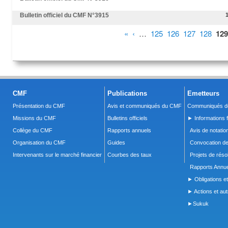
Bulletin officiel du CMF N°3915
Pages
«
‹
…
125
126
127
128
129
CMF
Publications
Emetteurs
Présentation du CMF
Avis et communiqués du CMF
Communiqués de
Missions du CMF
Bulletins officiels
► Informations f
Collège du CMF
Rapports annuels
Avis de notatio
Organisation du CMF
Guides
Convocation d
Intervenants sur le marché financier
Courbes des taux
Projets de réso
Rapports Annue
► Obligations et
► Actions et autr
►Sukuk