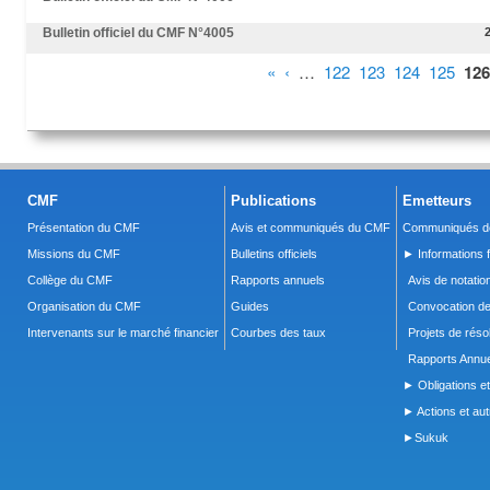
Bulletin officiel du CMF N°4005
Pages
«
‹
…
122
123
124
125
126
CMF
Publications
Emetteurs
Présentation du CMF
Avis et communiqués du CMF
Communiqués de
Missions du CMF
Bulletins officiels
► Informations f
Collège du CMF
Rapports annuels
Avis de notatio
Organisation du CMF
Guides
Convocation d
Intervenants sur le marché financier
Courbes des taux
Projets de réso
Rapports Annue
► Obligations et
► Actions et autr
►Sukuk