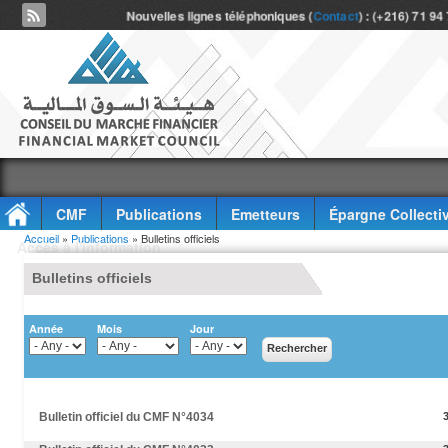
Nouvelles lignes téléphoniques (
Contact
) : (+216) 71 94
CMF
Publications
Emetteurs
Épargne Collecti
Vous êtes ici
Accueil
»
Publications
» Bulletins officiels
Accès à l'information
Bulletins officiels
Année
Mois
Jour
Bulletin officiel du CMF N°4034