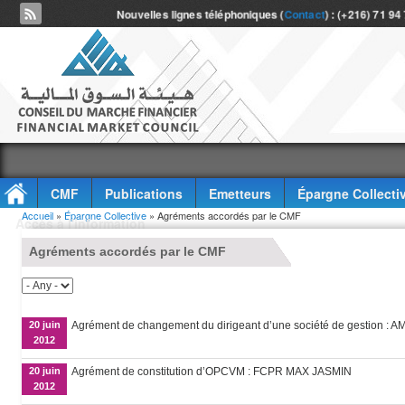
Nouvelles lignes téléphoniques (
Contact
) : (+216) 71 94
CMF
Publications
Emetteurs
Épargne Collecti
Vous êtes ici
Accueil
»
Épargne Collective
» Agréments accordés par le CMF
Accès à l'information
Agréments accordés par le CMF
20 juin
Agrément de changement du dirigeant d’une société de gestion :
2012
20 juin
Agrément de constitution d’OPCVM : FCPR MAX JASMIN
2012