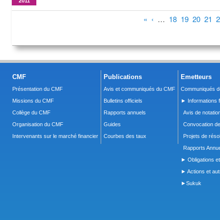
2011
Pages
«
‹
…
18
19
20
21
2
CMF
Publications
Emetteurs
Présentation du CMF
Avis et communiqués du CMF
Communiqués de
Missions du CMF
Bulletins officiels
► Informations f
Collège du CMF
Rapports annuels
Avis de notatio
Organisation du CMF
Guides
Convocation d
Intervenants sur le marché financier
Courbes des taux
Projets de réso
Rapports Annue
► Obligations et
► Actions et autr
►Sukuk