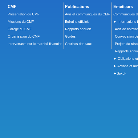
CMF
Publications
Emetteurs
Présentation du CMF
Avis et communiqués du CMF
Communiqués de
Missions du CMF
Bulletins officiels
► Informations f
Collège du CMF
Rapports annuels
Avis de notatio
Organisation du CMF
Guides
Convocation d
Intervenants sur le marché financier
Courbes des taux
Projets de réso
Rapports Annue
► Obligations et
► Actions et autr
►Sukuk