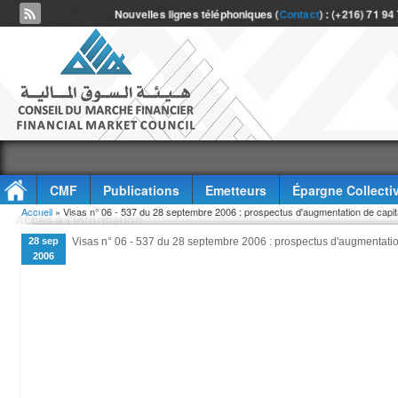
Nouvelles lignes téléphoniques (
Contact
) : (+216) 71 94
CMF
Publications
Emetteurs
Épargne Collecti
Vous êtes ici
Accueil
» Visas n° 06 - 537 du 28 septembre 2006 : prospectus d'augmentation de capi
Accès à l'information
28 sep
Visas n° 06 - 537 du 28 septembre 2006 : prospectus d'augmentati
2006