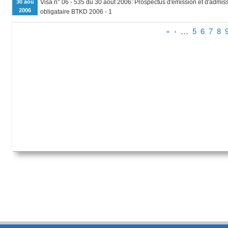
30 aoû
Visa n° 06 - 535 du 30 août 2006: Prospectus d'émission et d'admiss
2006
obligataire BTKD 2006 - 1
Pages
«
‹
…
5
6
7
8