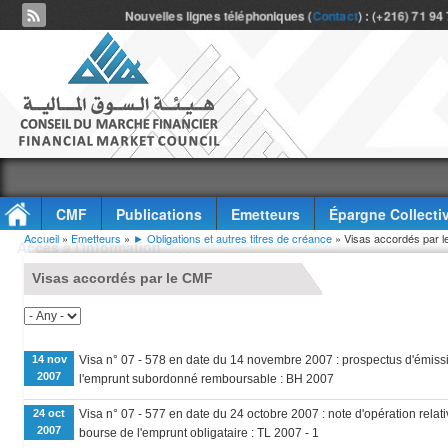
Nouvelles lignes téléphoniques (
Contact
) : (+216) 71 94
CMF
Publications
Emetteurs
Épargne Collecti
Vous êtes ici
Accueil
»
Emetteurs
»
► Obligations et autres titres de créance
» Visas accordés par 
Accès à l'information
Visas accordés par le CMF
14 nov
Visa n° 07 - 578 en date du 14 novembre 2007 : prospectus d'émissi
2007
l'emprunt subordonné remboursable : BH 2007
24 oct
Visa n° 07 - 577 en date du 24 octobre 2007 : note d'opération relati
2007
bourse de l'emprunt obligataire : TL 2007 - 1