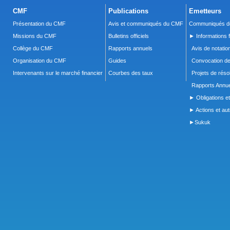
CMF
Publications
Emetteurs
Présentation du CMF
Avis et communiqués du CMF
Communiqués de
Missions du CMF
Bulletins officiels
► Informations f
Collège du CMF
Rapports annuels
Avis de notatio
Organisation du CMF
Guides
Convocation d
Intervenants sur le marché financier
Courbes des taux
Projets de réso
Rapports Annue
► Obligations et
► Actions et autr
►Sukuk